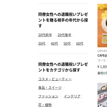
同僚女性への退職祝いプレゼ
ントを贈る相手の年代から探
す
20代前半
|
20代後半
|
30代
|
40代
|
50代
|
60代
同僚女性への退職祝いプレゼ
ントをカテゴリから探す
コスメ・ビューティー
|
食品・スイーツ
|
ファッション
|
インテリア
|
花・植物
|