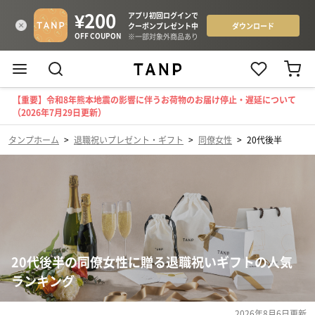
【重要】令和8年熊本地震の影響に伴うお荷物のお届け停止・遅延について
（2026年7月29日更新）
タンプホーム
>
退職祝いプレゼント・ギフト
>
同僚女性
>
20代後半
20代後半の同僚女性に贈る退職祝いギフトの人気
ランキング
2026年8月6日
更新