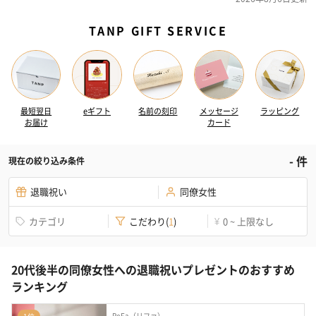
TANP GIFT SERVICE
最短翌日
eギフト
名前の刻印
メッセージ
ラッピング
お届け
カード
-
件
現在の絞り込み条件
退職祝い
同僚女性
カテゴリ
こだわり
(
1
)
0 ~ 上限なし
¥
20代後半の同僚女性への退職祝いプレゼントのおすすめ
ランキング
ReFa（リファ）