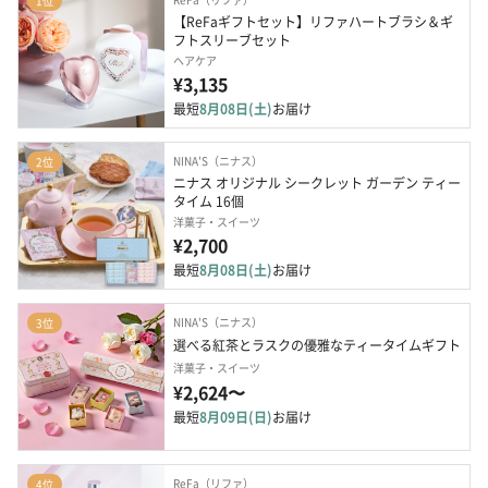
1位
【ReFaギフトセット】リファハートブラシ＆ギ
フトスリーブセット
ヘアケア
¥3,135
最短
8月08日(土)
お届け
NINA'S（ニナス）
2位
ニナス オリジナル シークレット ガーデン ティー
タイム 16個
洋菓子・スイーツ
¥2,700
最短
8月08日(土)
お届け
NINA'S（ニナス）
3位
選べる紅茶とラスクの優雅なティータイムギフト
洋菓子・スイーツ
¥2,624〜
最短
8月09日(日)
お届け
ReFa（リファ）
4位