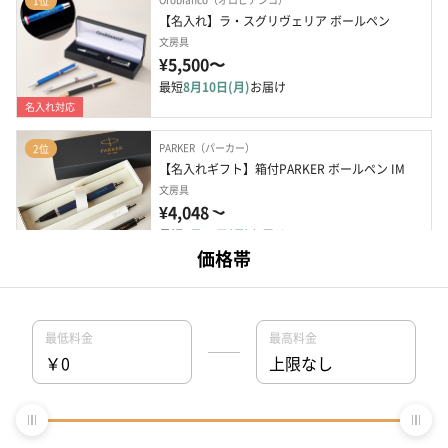
1位
【名入れ】ラ・スグリヴェリア ボールペン
文房具
¥5,500〜
最短
8月10日(月)
お届け
名入れ対応
PARKER（パーカー）
2位
【名入れギフト】箱付PARKER ボールペン IM
文房具
¥4,048〜
最短
8月10日(月)
お届け
名入れ対応
Orobianco（オロビアンコ）
3位
【名入れ・専用ギフトBOX】ハンカチ＆ボールペ
ンのGIFTセット
文房具
¥4,400
最短
8月10日(月)
お届け
名入れ対応
LARA Christie（ララクリスティー）
4位