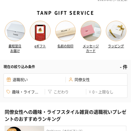
TANP GIFT SERVICE
最短翌日
eギフト
名前の刻印
メッセージ
ラッピング
お届け
カード
-
件
現在の絞り込み条件
退職祝い
同僚女性
趣味・ライフ...
こだわり
0 ~ 上限なし
¥
同僚女性への趣味・ライフスタイル雑貨の退職祝いプレゼ
ントのおすすめランキング
Orobianco（オロビアンコ）