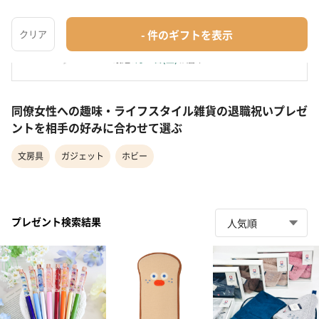
【×PARKER】Metis メティスボールペン
文房具
¥7,700
最短
8月22日(土)
お届け
同僚女性への趣味・ライフスタイル雑貨の退職祝いプレゼ
ントを相手の好みに合わせて選ぶ
文房具
ガジェット
ホビー
プレゼント検索結果