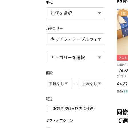
年代
カテゴリー
値段
~
配送
お急ぎ便(1日以内に発送)
同僚
て選
ギフトオプション