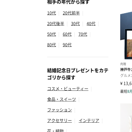
相手の年代から探す
10代
|
20代前半
|
20代後半
|
30代
|
40代
|
50代
|
60代
|
70代
|
80代
|
90代
結婚記念日プレゼントをカテ
ゴリから探す
コスメ・ビューティー
|
食品・スイーツ
|
ファッション
|
アクセサリー
|
インテリア
|
花・植物
|