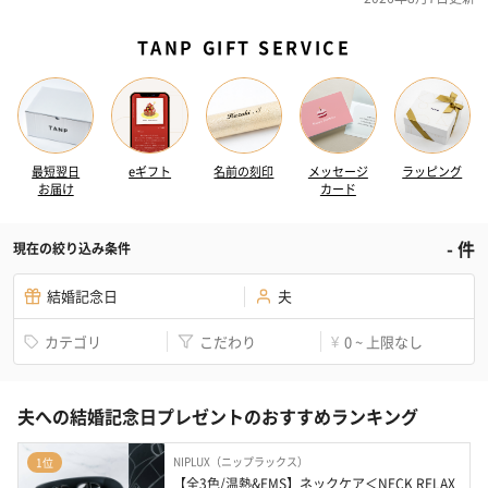
TANP GIFT SERVICE
最短翌日
eギフト
名前の刻印
メッセージ
ラッピング
お届け
カード
-
件
現在の絞り込み条件
結婚記念日
夫
カテゴリ
こだわり
0 ~ 上限なし
¥
夫への結婚記念日プレゼントのおすすめランキング
NIPLUX（ニップラックス）
1位
【全3色/温熱&EMS】ネックケア＜NECK RELAX 