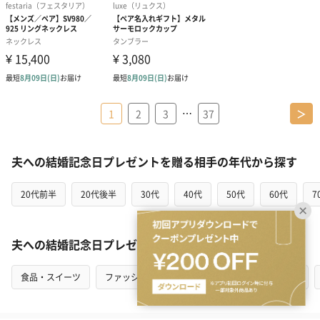
…
1
2
3
37
＞
夫への結婚記念日プレゼントを贈る相手の年代から探す
20代前半
20代後半
30代
40代
50代
60代
7
夫への結婚記念日プレゼントをカテゴリから探す
食品・スイーツ
ファッション
アクセサリー
インテリア