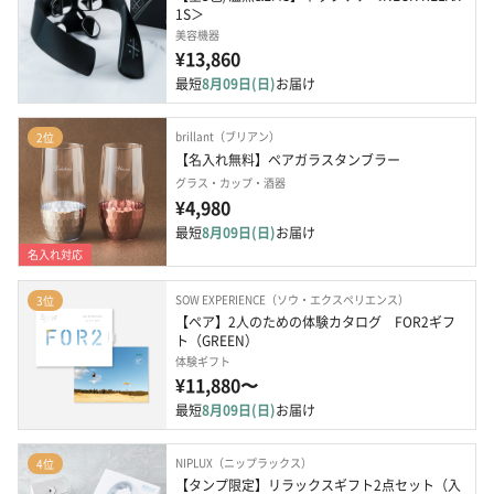
1S＞
美容機器
¥13,860
最短
8月09日(日)
お届け
brillant（ブリアン）
2位
【名入れ無料】ペアガラスタンブラー
グラス・カップ・酒器
¥4,980
最短
8月09日(日)
お届け
名入れ対応
SOW EXPERIENCE（ソウ・エクスペリエンス）
3位
【ペア】2人のための体験カタログ　FOR2ギフ
ト（GREEN）
体験ギフト
¥11,880〜
最短
8月09日(日)
お届け
NIPLUX（ニップラックス）
4位
【タンプ限定】リラックスギフト2点セット（入