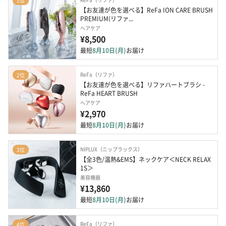
1位
【お友達が色を選べる】ReFa ION CARE BRUSH 
PREMIUM(リファ...
ヘアケア
¥8,500
最短
8月10日(月)
お届け
ReFa（リファ）
2位
【お友達が色を選べる】リファハートブラシ - 
ReFa HEART BRUSH
ヘアケア
¥2,970
最短
8月10日(月)
お届け
NIPLUX（ニップラックス）
3位
【全3色/温熱&EMS】ネックケア＜NECK RELAX 
1S＞
美容機器
¥13,860
最短
8月10日(月)
お届け
ReFa（リファ）
4位