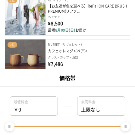
1位
【お友達が色を選べる】ReFa ION CARE BRUSH 
PREMIUM(リファ...
ヘアケア
¥8,500
最短
8月09日(日)
お届け
RIVERET（リヴェレット）
2位
カフェオレマグ＜ペア＞
グラス・カップ・酒器
¥7,480
最短
8月09日(日)
お届け
SOW EXPERIENCE（ソウ・エクスペリエンス）
3位
【ペア】レストランカタログ（RED）
体験ギフト
¥23,100
最短
8月09日(日)
お届け
brillant（ブリアン）
4位