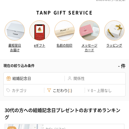
TANP GIFT SERVICE
最短翌日
eギフト
名前の刻印
メッセージ
ラッピング
お届け
カード
-
件
現在の絞り込み条件
結婚記念日
関係性
カテゴリ
こだわり
(
1
)
0 ~ 上限なし
¥
30代の方への結婚記念日プレゼントのおすすめランキン
グ
ReFa（リファ）