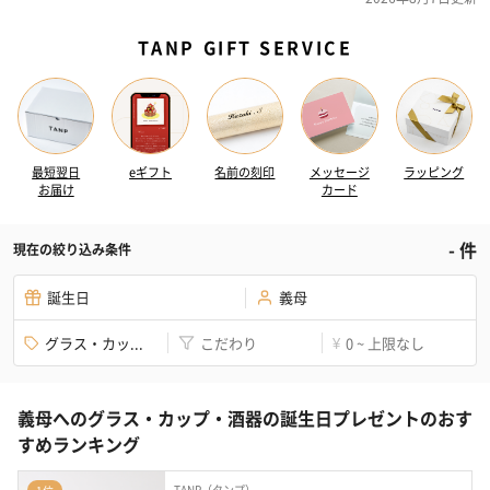
TANP GIFT SERVICE
最短翌日
eギフト
名前の刻印
メッセージ
ラッピング
お届け
カード
-
件
現在の絞り込み条件
誕生日
義母
グラス・カッ...
こだわり
0 ~ 上限なし
¥
義母へのグラス・カップ・酒器の誕生日プレゼントのおす
すめランキング
TANP（タンプ）