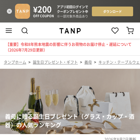
【重要】令和8年熊本地震の影響に伴うお荷物のお届け停止・遅延について
（2026年7月29日更新）
タンプホーム
>
誕生日プレゼント・ギフト
>
義母
>
キッチン・テーブルウェ
義母に贈る誕生日プレゼント（グラス・カップ・酒
器）の人気ランキング
2026年8月7日
更新