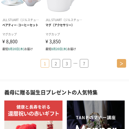
…
1
2
3
7
＞
義母に贈る誕生日プレゼントの人気特集