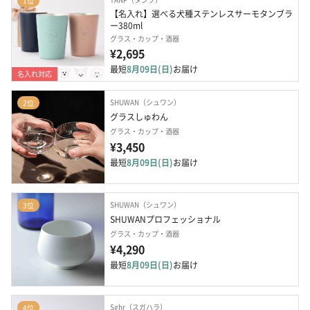
1位
【名入れ】選べる犬種ステンレスサーモタンブラ
ー380ml
グラス・カップ・酒器
¥2,695
最短
8月09日(日)
お届け
名入れ対応
SHUWAN（シュワン）
2位
グラスしゅわん
グラス・カップ・酒器
¥3,450
最短
8月09日(日)
お届け
SHUWAN（シュワン）
3位
SHUWANプロフェッショナル
グラス・カップ・酒器
¥4,290
最短
8月09日(日)
お届け
Sghr（スガハラ）
4位