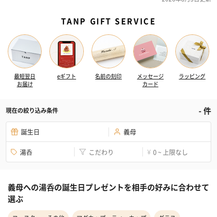
TANP GIFT SERVICE
最短翌日
eギフト
名前の刻印
メッセージ
ラッピング
お届け
カード
-
件
現在の絞り込み条件
誕生日
義母
湯呑
こだわり
0 ~ 上限なし
¥
義母への湯呑の誕生日プレゼントを相手の好みに合わせて
選ぶ