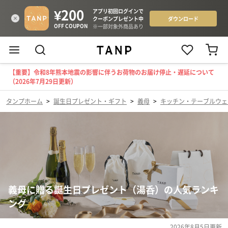
【重要】令和8年熊本地震の影響に伴うお荷物のお届け停止・遅延について
（2026年7月29日更新）
タンプホーム
>
誕生日プレゼント・ギフト
>
義母
>
キッチン・テーブルウェ
義母に贈る誕生日プレゼント（湯呑）の人気ランキ
ング
2026年8月5日
更新