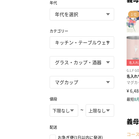
年代
カテゴリー
値段
~
義母
配送
コー
お急ぎ便(1日以内に発送)