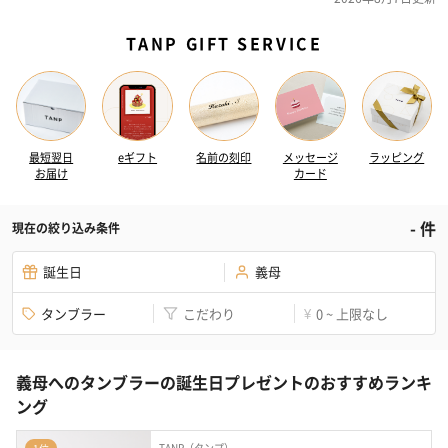
TANP GIFT SERVICE
最短翌日
eギフト
名前の刻印
メッセージ
ラッピング
お届け
カード
-
件
現在の絞り込み条件
誕生日
義母
タンブラー
こだわり
0 ~ 上限なし
¥
義母へのタンブラーの誕生日プレゼントのおすすめランキ
ング
TANP（タンプ）