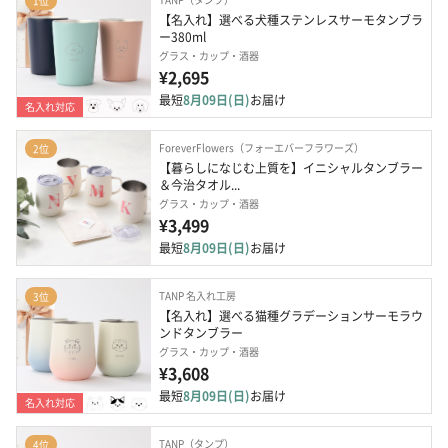
1位
【名入れ】選べる犬種ステンレスサーモタンブラ
ー380ml
グラス・カップ・酒器
¥2,695
最短
8月09日(日)
お届け
名入れ対応
ForeverFlowers（フォーエバーフラワーズ）
2位
【暮らしになじむ上質を】イニシャルタンブラー
＆今治タオル...
グラス・カップ・酒器
¥3,499
最短
8月09日(日)
お届け
TANP 名入れ工房
3位
【名入れ】選べる猫種グラデーションサーモラウ
ンドタンブラー
グラス・カップ・酒器
¥3,608
最短
8月09日(日)
お届け
名入れ対応
TANP（タンプ）
4位