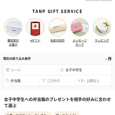
TANP GIFT SERVICE
最短翌日
eギフト
名前の刻印
メッセージ
ラッピング
お届け
カード
-
件
現在の絞り込み条件
シーン
女子中学生
弁当箱
こだわり
0 ~ 上限なし
¥
女子中学生への弁当箱のプレゼントを相手の好みに合わせ
て選ぶ