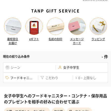
TANP GIFT SERVICE
最短翌日
eギフト
名前の刻印
メッセージ
ラッピング
お届け
カード
-
件
現在の絞り込み条件
シーン
女子中学生
フードキャニ...
こだわり
0 ~ 上限なし
¥
女子中学生へのフードキャニスター・コンテナ・保存用品
のプレゼントを相手の好みに合わせて選ぶ