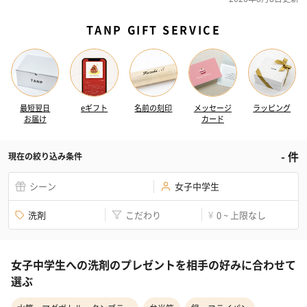
TANP GIFT SERVICE
最短翌日
eギフト
名前の刻印
メッセージ
ラッピング
お届け
カード
-
件
現在の絞り込み条件
シーン
女子中学生
洗剤
こだわり
0 ~ 上限なし
¥
女子中学生への洗剤のプレゼントを相手の好みに合わせて
選ぶ