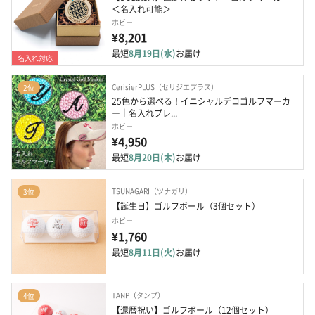
＜名入れ可能＞
ホビー
¥8,201
最短
8月19日(水)
お届け
名入れ対応
CerisierPLUS（セリジエプラス）
2位
25色から選べる！イニシャルデコゴルフマーカ
ー｜名入れプレ...
ホビー
¥4,950
最短
8月20日(木)
お届け
TSUNAGARI（ツナガリ）
3位
【誕生日】ゴルフボール（3個セット）
ホビー
¥1,760
最短
8月11日(火)
お届け
TANP（タンプ）
4位
【還暦祝い】ゴルフボール（12個セット）