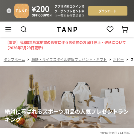
【重要】令和8年熊本地震の影響に伴うお荷物のお届け停止・遅延について
（2026年7月29日更新）
タンプホーム
>
趣味・ライフスタイル雑貨プレゼント・ギフト
>
ホビー
>
ス
絶対に喜ばれるスポーツ用品の人気プレゼントラン
キング
2026年8月8日
更新