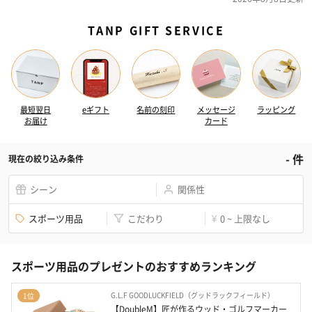
TANP GIFT SERVICE
最短翌日
eギフト
名前の刻印
メッセージ
ラッピング
お届け
カード
-
件
現在の絞り込み条件
シーン
関係性
スポーツ用品
こだわり
0 ~ 上限なし
¥
スポーツ用品のプレゼントのおすすめランキング
G.L.F GOODLUCKFIELD（グッドラックフィールド）
1位
【DoubleM】匠が作るウッド・ゴルフマーカー