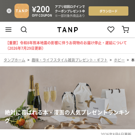
【重要】令和8年熊本地震の影響に伴うお荷物のお届け停止・遅延について
（2026年7月29日更新）
タンプホーム
>
趣味・ライフスタイル雑貨プレゼント・ギフト
>
ホビー
>
本
絶対に喜ばれる本・漫画の人気プレゼントランキン
グ
2026年8月6日
更新