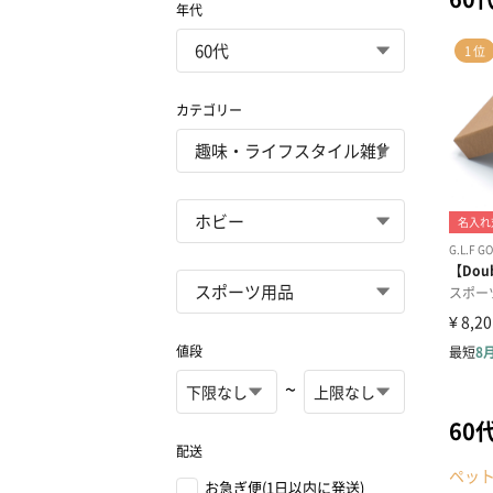
年代
カテゴリー
値段
~
60
配送
ペッ
お急ぎ便(1日以内に発送)