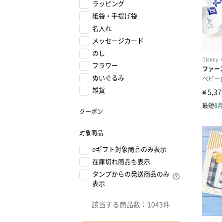
ラッピング
紙袋・手提げ袋
名入れ
メッセージカード
のし
フラワー
ぬいぐるみ
雑貨
クーポン
対象商品
eギフト対象商品のみ表示
在庫切れ商品も表示
タンプからの発送商品のみ
表示
該当する商品数：
1043件