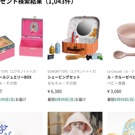
ゼント検索結果（1,043件）