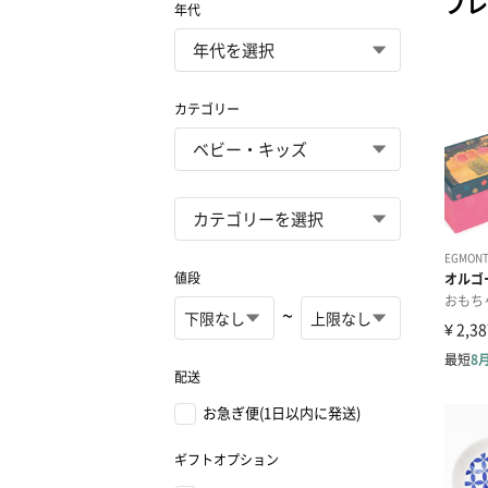
プレ
年代
カテゴリー
値段
~
配送
お急ぎ便(1日以内に発送)
ギフトオプション