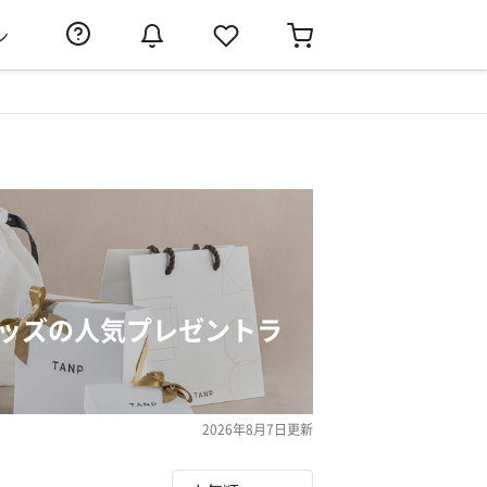
ン
キッズの人気プレゼントラ
2026年8月7日
更新