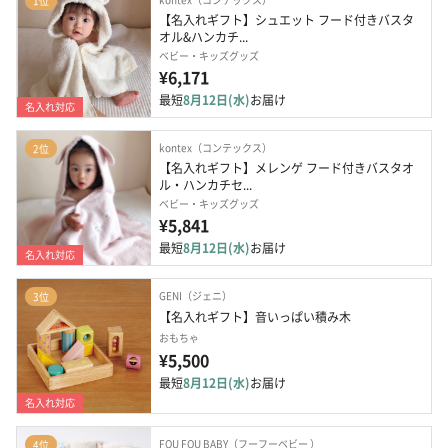
1位
【名入れギフト】シュエット フード付きバスタ
オル&ハンカチ...
ベビー・キッズグッズ
¥6,171
最短
8月12日(水)
お届け
名入れ対応
kontex（コンテックス）
2位
【名入れギフト】メレンゲ フード付きバスタオ
ル・ハンカチセ...
ベビー・キッズグッズ
¥5,841
最短
8月12日(水)
お届け
名入れ対応
GENI（ジェニ）
3位
【名入れギフト】音いっぱい積み木
おもちゃ
¥5,500
最短
8月12日(水)
お届け
名入れ対応
FOU FOU BABY（フーフーベビー ）
4位