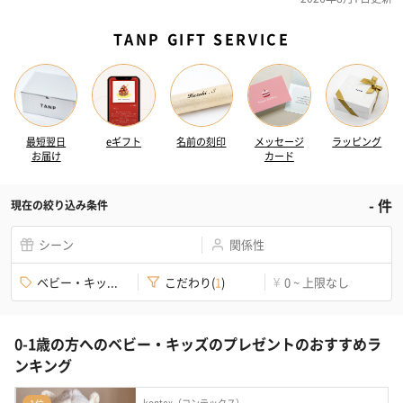
TANP GIFT SERVICE
最短翌日
eギフト
名前の刻印
メッセージ
ラッピング
お届け
カード
-
件
現在の絞り込み条件
シーン
関係性
ベビー・キッ...
こだわり
(
1
)
0 ~ 上限なし
¥
0-1歳の方へのベビー・キッズのプレゼントのおすすめラ
ンキング
kontex（コンテックス）