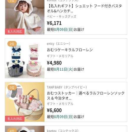
1位
【名入れギフト】シュエット フード付きバスタ
オル&ハンカチ...
ベビー・キッズグッズ
¥6,171
最短
8月09日(日)
お届け
名入れ対応
enicy（エニシー）
2位
おむつケーキラルフローレン
ギフト・メモリアル
¥4,980
最短
8月11日(火)
お届け
TANP BABY（タンプベイビー）
3位
おむつストッカー｜選べるラルフローレンソック
ス & 今治タオ...
ギフト・メモリアル
¥6,600
最短
8月09日(日)
お届け
名入れ対応
kontex（コンテックス）
4位