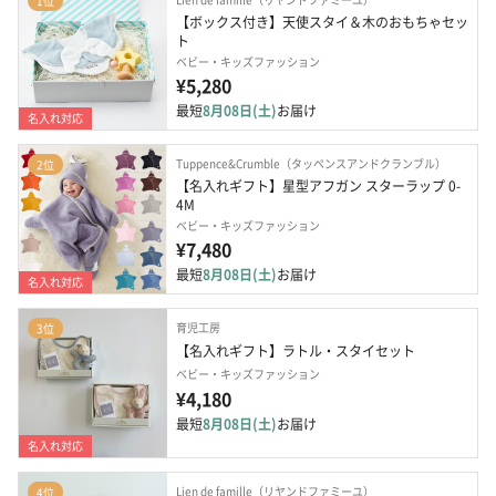
1位
【ボックス付き】天使スタイ＆木のおもちゃセッ
ト
ベビー・キッズファッション
¥5,280
最短
8月08日(土)
お届け
名入れ対応
Tuppence&Crumble（タッペンスアンドクランブル）
2位
【名入れギフト】星型アフガン スターラップ 0-
4M
ベビー・キッズファッション
¥7,480
最短
8月08日(土)
お届け
名入れ対応
育児工房
3位
【名入れギフト】ラトル・スタイセット
ベビー・キッズファッション
¥4,180
最短
8月08日(土)
お届け
名入れ対応
Lien de famille（リヤンドファミーユ）
4位