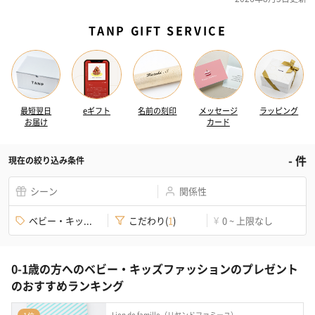
TANP GIFT SERVICE
最短翌日
eギフト
名前の刻印
メッセージ
ラッピング
お届け
カード
-
件
現在の絞り込み条件
シーン
関係性
ベビー・キッ...
こだわり
(
1
)
0 ~ 上限なし
¥
0-1歳の方へのベビー・キッズファッションのプレゼント
のおすすめランキング
Lien de famille（リヤンドファミーユ）