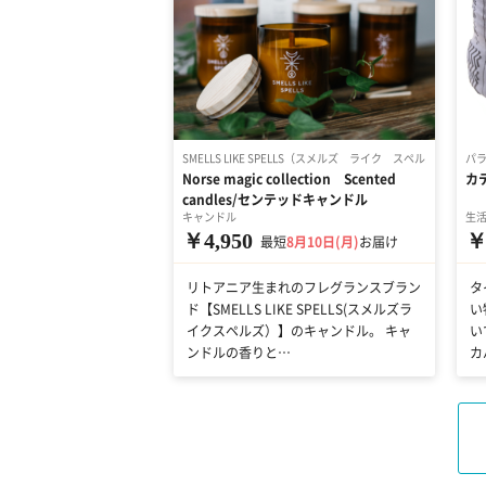
SMELLS LIKE SPELLS（スメルズ ライク スペルズ）
パ
Norse magic collection Scented
カ
candles/センテッドキャンドル
キャンドル
生
￥4,950
￥
最短
8月10日(月)
お届け
リトアニア生まれのフレグランスブラン
タ
ド【SMELLS LIKE SPELLS(スメルズラ
い
イクスペルズ）】のキャンドル。 キャ
い
ンドルの香りと…
カ