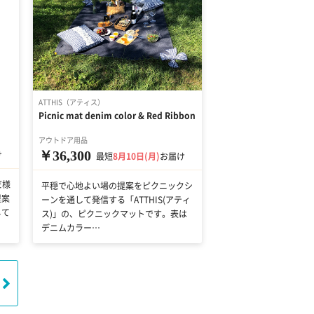
ATTHIS（アティス）
Picnic mat denim color & Red Ribbon
アウトドア用品
￥36,300
け
最短
8月10日(月)
お届け
だ様
平穏で心地よい場の提案をピクニックシ
提案
ーンを通して発信する「ATTHIS(アティ
して
ス)」の、ピクニックマットです。表は
デニムカラー…