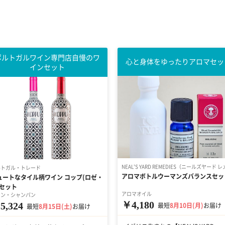
ポルトガルワイン専門店自慢のワ
心と身体をゆったりアロマセッ
インセット
NEAL'S YARD REMEDIES（ニールズヤード
ルトガル・トレード
アロマボトルウーマンズバランスセッ
ュートなタイル柄ワイン コップ(ロゼ・
)セット
アロマオイル
イン・シャンパン
￥4,180
5,324
最短
8月10日(月)
お届け
最短
8月15日(土)
お届け