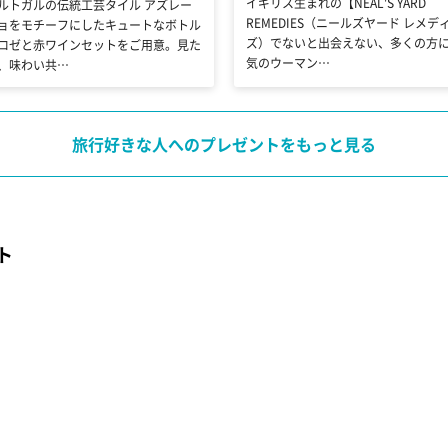
イギリス生まれの【NEAL'S YARD
ルトガルの伝統工芸タイル アズレー
REMEDIES（ニールズヤード レメデ
ョをモチーフにしたキュートなボトル
ズ）でないと出会えない、多くの方
ロゼと赤ワインセットをご用意。見た
気のウーマン…
、味わい共…
旅行好きな人へのプレゼントをもっと見る
ト