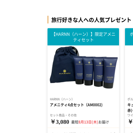
旅行好きな人への人気プレゼント
【HARNN（ハーン）】限定アメニ
ティセット
HARNN（ハーン）
ポ
アメニティ4点セット（AM0002)
キ
赤
セット商品・その他
ワ
￥3,080
￥
最短
8月13日(木)
お届け