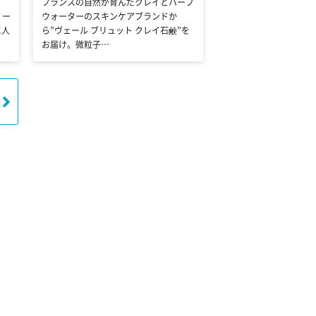
フランスの自然が育んだクレイとハーブ
ィー
ウォーターのスキンケアブランドか
に人
ら”ヴェール ブリュット クレイ石鹸”を
お届け。微粒子…