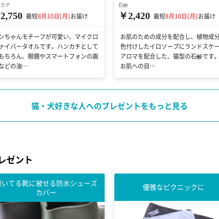
ンカチ
石鹸
2,750
￥2,420
最短
8月10日(月)
お届け
最短
8月10日(月)
お届け
ンちゃんモチーフが可愛い、マイクロ
お肌のための成分を配合し、植物成
ァイバータオルです。ハンカチとして
色付けしたイロソープにランドスケ
もちろん、眼鏡やスマートフォンの画
アロマを配合した、猫型の石鹸です
などの油…
お肌への目…
猫・犬好きな人へのプレゼントをもっと見る
レゼント
履いてる靴に被せる防水シューズ
優雅なピクニックに
カバー