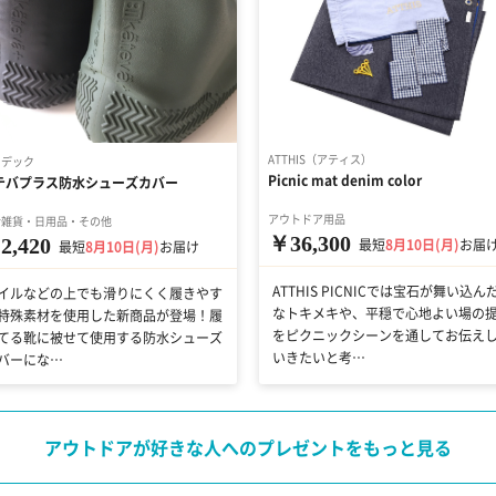
ATTHIS（アティス）
ラデック
Picnic mat denim color
テバプラス防水シューズカバー
アウトドア用品
活雑貨・日用品・その他
￥36,300
2,420
最短
8月10日(月)
お届
最短
8月10日(月)
お届け
ATTHIS PICNICでは宝石が舞い込ん
イルなどの上でも滑りにくく履きやす
なトキメキや、平穏で心地よい場の
特殊素材を使用した新商品が登場！履
をピクニックシーンを通してお伝え
てる靴に被せて使用する防水シューズ
いきたいと考…
バーにな…
アウトドアが好きな人へのプレゼントをもっと見る