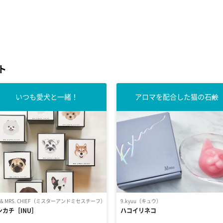
ト
いつも愛犬と一緒！
アロマを配合した猫の石鹸
. & MRS. CHIEF（ミスターアンドミセスチーフ）
9.kyuu（キュウ）
ンカチ［INU］
ハコイリネコ