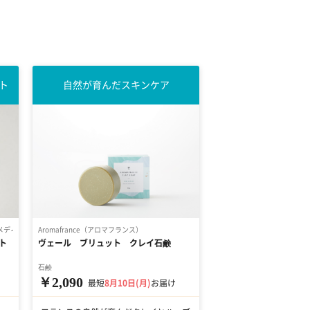
ト
自然が育んだスキンケア
 レメディーズ）
Aromafrance（アロマフランス）
ト
ヴェール ブリュット クレイ石鹸
石鹸
￥2,090
最短
8月10日(月)
お届け