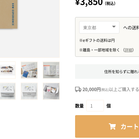
¥3,850
（税込）
住所を知らずに贈れ
20,000円
以上ご購入す
(税込)
数量
個
カート