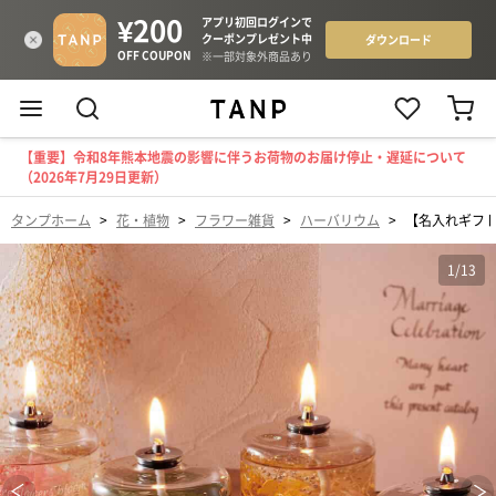
【重要】令和8年熊本地震の影響に伴うお荷物のお届け停止・遅延について
（2026年7月29日更新）
タンプホーム
>
花・植物
>
フラワー雑貨
>
ハーバリウム
>
【名入れギフト
1
/
13