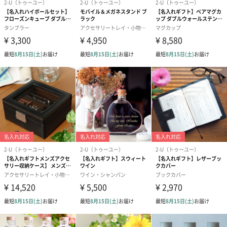
す。
季節によっても異なりますので、その時々の素材を使用した世界
に一つしかない組み合わせを楽しんでいただけると幸いです。
※ オイルタンク内の装飾は変わる場合があります。
※ 大きく揺り動かすと軽く固定されている中の装飾がバラバラに
なる場合がありますので、優しくお取扱いください。
商品詳細情報
注意事項
※ オイルタンク内の装飾は変わる場合があります。
※ 大きく揺り動かすと軽く固定されている中の装飾が
バラバラになる場合がありますので、優しくお取扱い
ください。
※「オイル」などの成分を含む商品は航空危険物に含
まれるため航空機に搭載することができません。
そのため、沖縄県や離島などの航空便を使用する地域
にお住まいのかたへお届けの場合は、船便に変更する