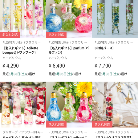
ためご指定のお届け日時よりお届けが遅くなる可能性
がございます。
商品オプション情報
文字入れフォント
FE-01 （英語フォント）
FE-02（英語フォント）
FE-03（英語
（0円）
（0円）
（0円）