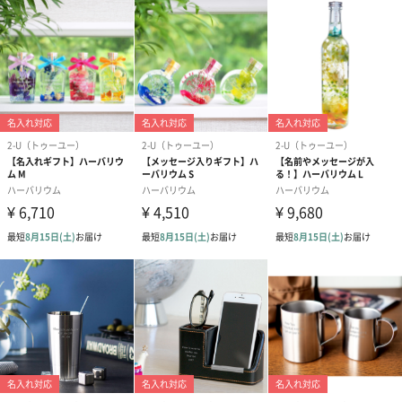
類》
#30代
#50代
#70代
#80代
#90代
#60代
イエロー
ピンク
グリーン
レッド
注意事項
内容物については自然由来のものを使用しており、なるべくイメ
ージに相違がないものが選別されていますがその時期によって用
意できるものが使われますので、色や形状は一つ一つ異なりま