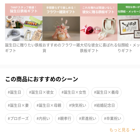
ロマンティックな「オイルランプ」がお部屋を飾る♡
大流行の「ハーバリウム」をランプに
ガラス瓶の中で優しく揺れ動く可愛らしいお花達と灯りをコラボ
した新しい商品です。
誕生日に贈りたい鉄板
おすすめのフラワー雑
大切な彼女に喜ばれる
似顔絵・メッ
ギフト
貨
鉄板ギフト
りギフト
ビンの蓋を開けて芯を入れて火を灯すと、優しい灯りを放つ美し
いオイルランプになります。
ススが出にくく嫌な臭いがしないタイプのオイルを使用していま
この商品におすすめのシーン
す。
#誕生日
#誕生日×彼女
#誕生日×女性
#誕生日×義母
#誕生日×妻
#誕生日×母親
#快気祝い
#結婚記念日
置いておくだけで「おしゃれアイテム」に
#プロポーズ
#内祝い
#親孝行
#昇進祝い
#卒業祝い
瓶の中の保存液により浸されたお花は、その美しさを長く保つだ
#開業祝い
#成人祝い
#還暦祝い
#新築祝い
#出産内祝い
けでなく、光が差し込むとキラキラと輝き、幻想的な空間を演出