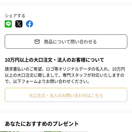
します。お部屋のインテリアに最適です。オイルランプとして使
#結婚内祝い
#その他内祝い
#法人
#古希祝い
#喜寿祝い
わなくても、インテリアアイテムとして置いておくだけで華やか
シェアする
#米寿祝い
#バレンタイン
#結婚祝い
#母の日
#お祝い
な雰囲気に
#お礼
#記念日
#パーティー
#サプライズ
#クリスマス
商品について問い合わせる
#送別会
#ホワイトデー
#敬老の日
#入学祝い
#就職祝い
使い方いろいろ 自由に「カスタマイズ」できます
#引っ越し祝い
#自分へのご褒美
#退職祝い
#彼女
#女性
10万円以上の大口注文・法人のお客様について
#義母
#妻
#母親
#妹
#女子大学生
#姉
#息子
すぐに使えるオイル付き
請求書払いのご希望、ロゴ等オリジナルデータの名入れ、10万円
以上の大口注文に関しまして、専門スタッフが対応いたしますの
#娘
#姪
#甥
#部下男性
#部下女性
#義父
300mL のオイルランプ専用オイルが付属されています。
で、以下フォームよりお問い合わせください。
オイルはご自身でいれていただきますので、作品の最後の仕上げ
#取引先男性
#取引先女性
#親戚男性
#親戚女性
#兄
をお手元でできるという、手作りワークショップのような楽しさ
大口注文・法人のお問い合わせはこちら
#弟
#男子大学生
#同僚男性
#同僚女性
#上司男性
#上司女性
#祖父
#祖母
#父親
#夫
#男性
#男友達
あなたにおすすめのプレゼント
「名入れ付き」世界で一つだけのランプに カラーは《4種
#女友達
#彼氏
#10代
#20代前半
#40代
#20代後半