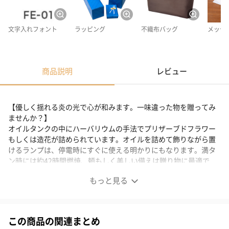
文字入れフォント
ラッピング
不織布バッグ
メッセ
商品説明
レビュー
【優しく揺れる炎の光で心が和みます。一味違った物を贈ってみ
ませんか？】
オイルタンクの中にハーバリウムの手法でプリザーブドフラワー
もしくは造花が詰められています。オイルを詰めて飾りながら置
けるランプは、停電時にすぐに使える明かりにもなります。満タ
ン時には約42時間燃焼、頼もしく美しい備えは贈り物に最適で
す。
もっと見る
タンクにはメッセージの刻印も可能です。
※ オイルタンク内の装飾は変わる場合があります。
※ 大きく揺り動かすと軽く固定されている中の装飾がバラバラに
なる場合がありますので、優しくお取扱いください。
この商品の関連まとめ