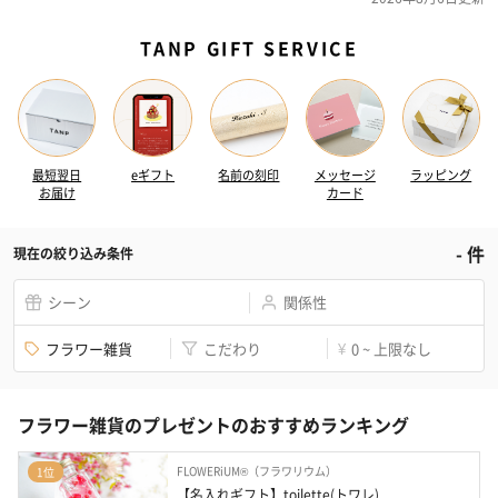
TANP GIFT SERVICE
最短翌日
eギフト
名前の刻印
メッセージ
ラッピング
お届け
カード
-
件
現在の絞り込み条件
シーン
関係性
フラワー雑貨
こだわり
0 ~ 上限なし
¥
フラワー雑貨のプレゼントのおすすめランキング
FLOWERiUM®（フラワリウム）
1位
【名入れギフト】toilette(トワレ)