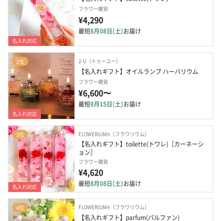
フラワー雑貨
¥4,290
最短
8月08日(土)
お届け
名入れ対応
2-U（トゥーユー）
2位
【名入れギフト】オイルランプ ハーバリウム
フラワー雑貨
¥6,600〜
最短
8月15日(土)
お届け
名入れ対応
FLOWERiUM®（フラワリウム）
3位
【名入れギフト】toilette(トワレ)［カーネーシ
ョン］
フラワー雑貨
¥4,620
最短
8月08日(土)
お届け
名入れ対応
FLOWERiUM®（フラワリウム）
4位
【名入れギフト】parfum(パルファン)