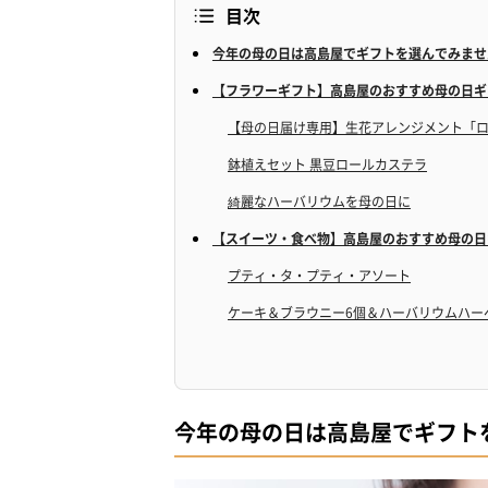
目次
今年の母の日は高島屋でギフトを選んでみませ
【フラワーギフト】高島屋のおすすめ母の日ギ
【母の日届け専用】生花アレンジメント「
鉢植えセット 黒豆ロールカステラ
綺麗なハーバリウムを母の日に
【スイーツ・食べ物】高島屋のおすすめ母の日
プティ・タ・プティ・アソート
ケーキ＆ブラウニー6個＆ハーバリウムハー
山形県産さくらんぼ(佐藤錦)＆カーネーシ
各店舗毎のおすすめのお店
新宿高島屋でおすすめのお店
今年の母の日は高島屋でギフト
横浜高島屋でおすすめのお店