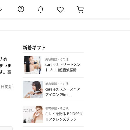
ン
新着ギフト
込め
美容機器・その他
carelect トリートメン
まいま
トプロ《超音波振動
す。高
×LED×トリートメント
振動》
美容機器・その他
5日
更新
carelect スムースヘア
アイロン 25mm
美容機器・その他
キレイを贈る BRiOSSク
リアクレンズブラシ