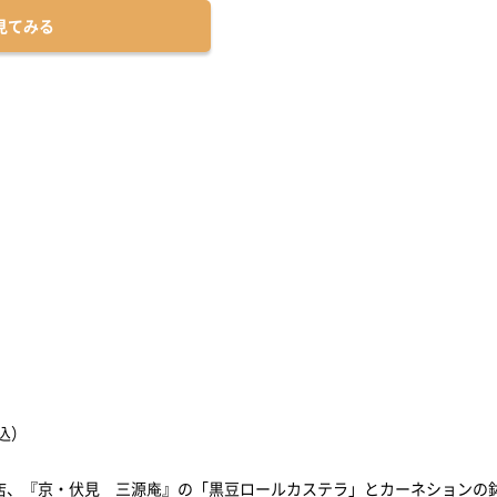
見てみる
込）
店、『京・伏見 三源庵』の「黒豆ロールカステラ」とカーネションの