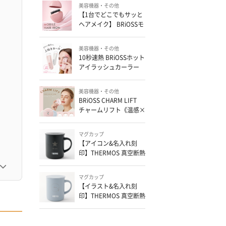
美容機器・その他
【1台でどこでもサッと
ヘアメイク】 BRiOSSモ
バイルヘアアイロン
美容機器・その他
10秒速熱 BRiOSSホット
アイラッシュカーラー
美容機器・その他
BRiOSS CHARM LIFT
チャームリフト《温感×
振動×EMS搭載の充電式
かっさ》
マグカップ
【アイコン&名入れ刻
印】THERMOS 真空断熱
マグカップ
マグカップ
【イラスト&名入れ刻
印】THERMOS 真空断熱
マグカップ