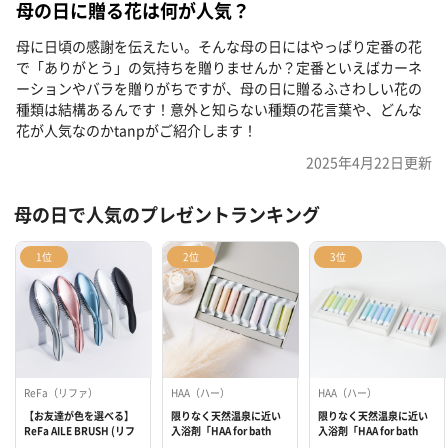
母の日に贈る花は何が人気？
母に日頃の感謝を伝えたい。そんな母の日にはやっぱり定番の花
で「ありがとう」の気持ちを贈りませんか？定番といえばカーネ
ーションやバラを贈りがちですが、母の日に贈るふさわしい花の
種類は結構あるんです！意外と知らない種類の花言葉や、どんな
花が人気なのかtanpがご紹介します！
2025年4月22日
更新
母の日で人気のプレゼントランキング
1位
2位
3位
ReFa（リファ）
HAA（ハー）
HAA（ハー）
【お友達が色を選べる】
限りなく天然温泉に近い
限りなく天然温泉に近い
ReFa AILE BRUSH (リフ
入浴剤「HAA for bath
入浴剤「HAA for bath
ァエールブラシ)
日々」
日々（5個入り）」