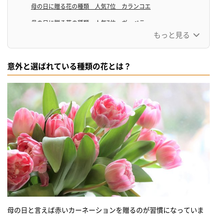
母の日に贈る花の種類 人気7位 カランコエ
母の日に贈る花の種類 人気7位 ガーベラ
もっと見る
母の日に贈る花に種類 人気6位 チューリップ
母の日に贈る花の種類 人気5位 ブルースター
意外と選ばれている種類の花とは？
母の日に贈る花の種類 人気4位 白いダリア
母の日に贈る花の種類 人気3位 アジサイ
母の日に贈る花の種類 人気2位 ピンクのバラ
母の日に贈る花の種類 人気1位 赤いカーネーション
母の日に贈るならこの種類がおすすめ！
花と育てる楽しみをプレゼントするなら、鉢植えで
母の日に贈る花を生涯にわたって楽しみたい！ プリザーブドフ
ラワー
水の中で揺れる花を母の日にプレゼント バーバリウム
母の日と言えば赤いカーネーションを贈るのが習慣になっていま
食べられそうで食べれない！花のケーキを母の日に