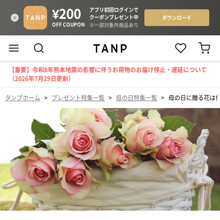
【重要】令和8年熊本地震の影響に伴うお荷物のお届け停止・遅延について
（2026年7月29日更新）
タンプホーム
>
プレゼント特集一覧
>
母の日特集一覧
>
母の日に贈る花は