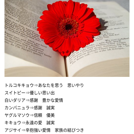
トルコキキョウ⇒あなたを思う 思いやり
スイトピー⇒優しい思い出
白いダリア⇒感謝 豊かな愛情
カンバニュラ⇒感謝 誠実
ヤグルマソウ⇒信頼 優美
キキョウ⇒永遠の愛 誠実
アジサイ⇒辛抱強い愛情 家族の結びつき