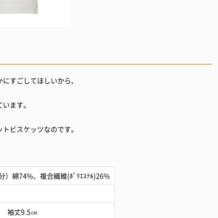
かにすごしてほしいから、
ています。
ットビスケッツなのです。
綿74%、複合繊維(ﾎﾟﾘｴｽﾃﾙ)26%
 袖丈9.5㎝