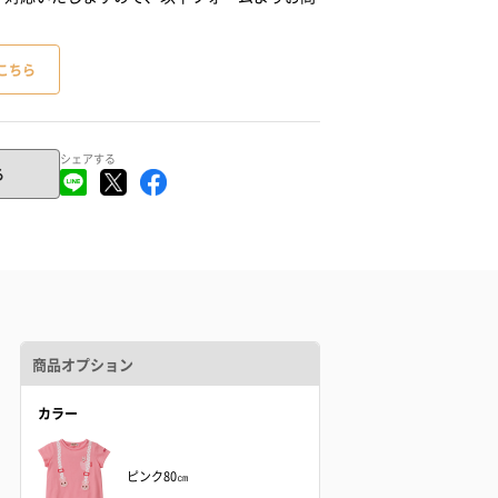
こちら
シェアする
る
商品オプション
カラー
ピンク80㎝