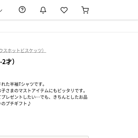
ン
s（ミキハウスホットビスケッツ）
-2才）
された半袖Tシャツです。
お子さまのマストアイテムにもピッタリです。
てプレゼントしたい…でも、きちんとしたお品
りのプチギフト♪