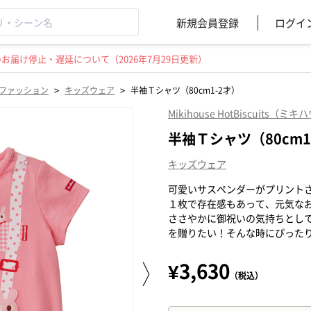
新規会員登録
ログイ
届け停止・遅延について（2026年7月29日更新）
>
>
ファッション
キッズウェア
半袖Ｔシャツ（80cm1-2才）
Mikihouse HotBiscuit
半袖Ｔシャツ（80cm1
キッズウェア
可愛いサスペンダーがプリント
１枚で存在感もあって、元気な
ささやかに御祝いの気持ちとし
を贈りたい！そんな時にぴった
¥3,630
（税込）