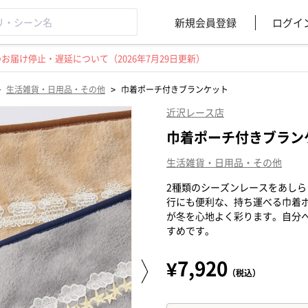
新規会員登録
ログイ
届け停止・遅延について（2026年7月29日更新）
>
>
生活雑貨・日用品・その他
巾着ポーチ付きブランケット
近沢レース店
巾着ポーチ付きブラン
生活雑貨・日用品・その他
2種類のシーズンレースをあし
行にも便利な、持ち運べる巾着
が冬を心地よく彩ります。自分
すめです。
¥7,920
（税込）