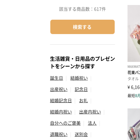
該当する商品数：
617件
検索する
生活雑貨・日用品のプレゼン
トをシーンから探す
誕生日
|
結婚祝い
|
出産祝い
|
記念日
|
結婚記念日
|
お礼
|
結婚内祝い
|
出産内祝い
|
自分へのご褒美
|
法人
|
退職祝い
|
送別会
|