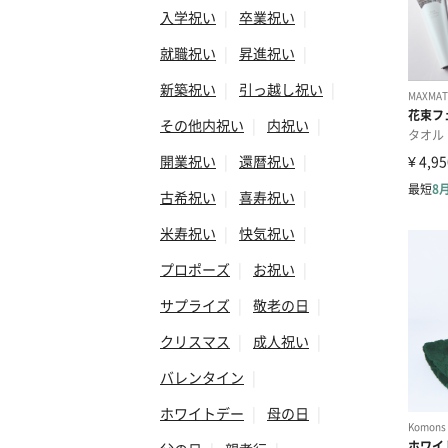
入学祝い
|
卒業祝い
|
就職祝い
|
昇進祝い
|
新築祝い
|
引っ越し祝い
|
その他内祝い
|
内祝い
|
開業祝い
|
還暦祝い
|
古希祝い
|
喜寿祝い
|
米寿祝い
|
快気祝い
|
プロポーズ
|
お祝い
|
サプライズ
|
敬老の日
|
クリスマス
|
成人祝い
|
バレンタイン
|
ホワイトデー
|
母の日
|