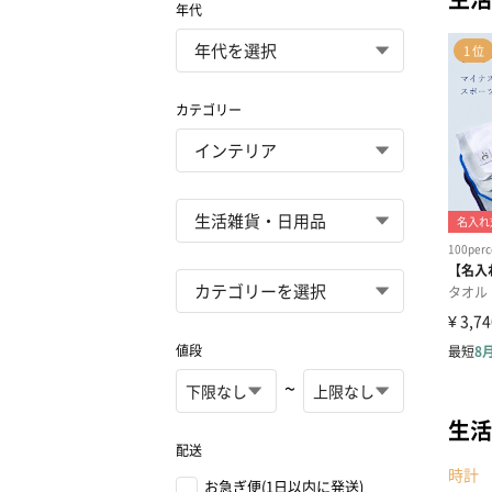
年代
カテゴリー
値段
~
生活
配送
時計
お急ぎ便(1日以内に発送)