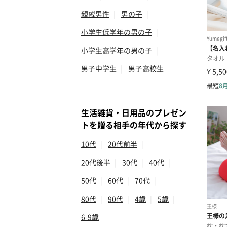
親戚男性
|
男の子
|
小学生低学年の男の子
|
小学生高学年の男の子
|
男子中学生
|
男子高校生
生活雑貨・日用品のプレゼン
トを贈る相手の年代から探す
10代
|
20代前半
|
20代後半
|
30代
|
40代
|
50代
|
60代
|
70代
|
80代
|
90代
|
4歳
|
5歳
|
6-9歳