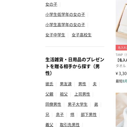
女の子
|
小学生低学年の女の子
|
小学生高学年の女の子
|
女子中学生
|
女子高校生
生活雑貨・日用品のプレゼン
トを贈る相手から探す（男
性）
彼氏
|
男友達
|
男性
|
夫
|
父親
|
祖父
|
上司男性
|
同僚男性
|
男子大学生
|
弟
|
兄
|
息子
|
甥
|
部下男性
|
義父
|
取引先男性
|