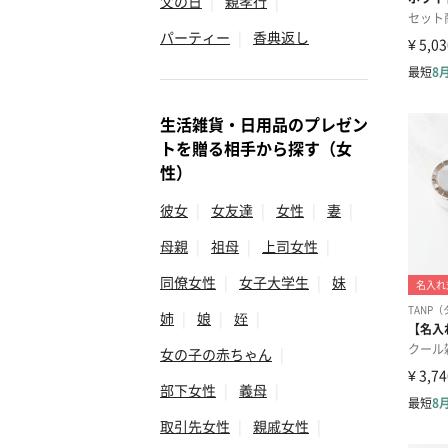
父の日
|
親孝行
|
パーティー
|
香典返し
生活雑貨・日用品のプレゼン
トを贈る相手から探す（女
性）
彼女
|
女友達
|
女性
|
妻
|
母親
|
祖母
|
上司女性
|
同僚女性
|
女子大学生
|
妹
|
姉
|
娘
|
姪
|
女の子の赤ちゃん
|
部下女性
|
義母
|
取引先女性
|
親戚女性
|