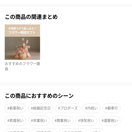
高級感のある洗練されたデザイン
この商品の関連まとめ
艶のある濃色に金色のMAX MATERIAのロゴをアクセントとした高
級感のパッケージ。
ドライフラワーと同系色のタオルのカラーを選べば”大人な雰囲
気”に、
反対色を選んで”カジュアルな雰囲気”にもなります。
おすすめのフラワー雑
高級感のあるデザインでテイストを選べるのも、タオル花束の人
貨
気の一つです。
この商品におすすめのシーン
生花のように美しい色のドライフラワー
#新築祝い
#結婚記念日
#プロポーズ
#内祝い
#親孝行
タオルに包まれている天然のドライフラワーは『エバーラスティ
ング』。
#昇進祝い
#卒業祝い
#開業祝い
#快気祝い
#還暦祝い
エバーラスティングの花言葉は『永遠の思い出、不滅の愛、いつ