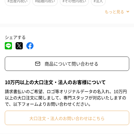
#出産内祝い
#結婚内祝い
#その他内祝い
#法人
までも続く幸せ』。
その名の通り、乾燥させても花びらの色を変えず、永遠に咲き誇
#古希祝い
#喜寿祝い
#米寿祝い
#誕生日
#送別会
るような美しさが特徴です。
#退職祝い
#自分へのご褒美
#引っ越し祝い
#就職祝い
シェアする
#入学祝い
#敬老の日
#ホワイトデー
#クリスマス
木から生まれた高級タオル
#お中元
#サプライズ
#記念日
#父の日
#母の日
ドライフラワーを包んでいるタオルは、肌触りのよさと吸水性だ
けでなく、シルクのような「上品な霜降り調の光沢」がありま
商品について問い合わせる
#結婚祝い
#部下女性
#兄
#妹
#姉
#息子
#娘
す。
#姪
#甥
#部下男性
#弟
#義父
#義母
#取引先男性
10万円以上の大口注文・法人のお客様について
タオルに使われているトリアセテート繊維は世界で唯一、日本で
#取引先女性
#親戚男性
#親戚女性
#女子中学生
請求書払いのご希望、ロゴ等オリジナルデータの名入れ、10万円
生産されている天然木を主原料とした高級素材です。
以上の大口注文に関しまして、専門スタッフが対応いたしますの
綿と比べ色落ちや固くなりにくいだけでなく、綿よりも吸水力が
#女子高校生
#母親
#彼氏
#女友達
#男友達
#男性
で、以下フォームよりお問い合わせください。
優れています。
#女性
#夫
#妻
#父親
#彼女
#祖母
#祖父
大口注文・法人のお問い合わせはこちら
#上司女性
#上司男性
#同僚女性
#同僚男性
#男子大学生