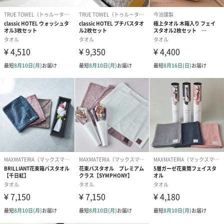
リボン付きバッグ（クリーム）
リボン付きバッグ（グレー）
XL（350円）
XL（350円）
のしカード
商品の形質上、のしを直接添付できない商品にのし風のカードを
同梱します。
※のし下はご記入いただけません。
※カードのデザインは一部変更する場合があります。
結婚祝い（御結婚御
出産祝い（御出産御
内祝い_蝶結び
祝）（110円）
祝）（110円）
（110円）