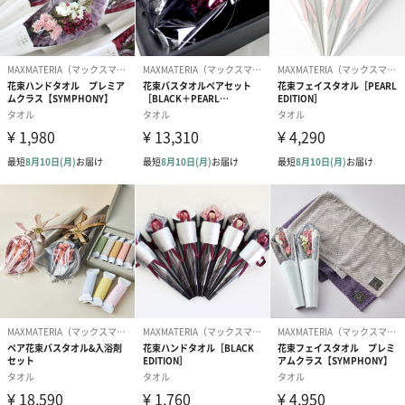
ルクよりもシルクらしい」との評価を得たすばらしい素材です。
メイド・イン・ジャパン
MAX MATERIAの製品は生地の製造から縫製まで、日本国内の工場
で一つ一つ丁寧に作り上げています。
原材料、製織、染色、縫製における優秀な協力工場をつなぐこと
で、より安全で快適な製品に仕上がっています。
国内繊維製造業の技術の結晶を是非手にとってみてはいかがでし
ょうか。
商品詳細情報
花について
花色は淡いピンクから白に近いです。
※天然の花を使用したドライフラワーのため色、花の
サイズに個体差があります。
花弁が多少落ちる場合がありますがタオル本体には問