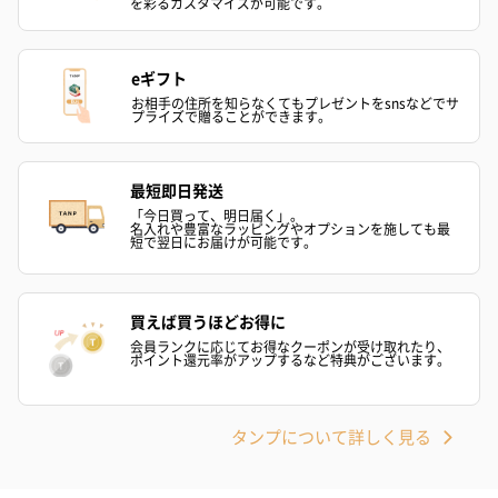
を彩るカスタマイズが可能です。
ハンドタオル・ハンカチを同梱してお届けいたします。ギフトへ
の＋αにおすすめです。
eギフト
お相手の住所を知らなくてもプレゼントをsnsなどでサ
プライズで贈ることができます。
最短即日発送
「今日買って、明日届く」。
名入れや豊富なラッピングやオプションを施しても最
短で翌日にお届けが可能です。
花束ハンドタオル（ピ
花束ハンドタオル（ブ
花束ハンドタ
ンク）（1,760円）
ルー）（1,760円）
ワイト）（1,7
買えば買うほどお得に
会員ランクに応じてお得なクーポンが受け取れたり、
ポイント還元率がアップするなど特典がございます。
キャンドル・お香
キャンドル・お香を同梱してお届けいたします。
タンプについて詳しく見る