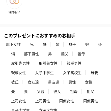
のオイル漬（981円）
のオイル漬（塩麹&レモ
円）
ン）（981円）
結婚祝い
このプレゼントにおすすめのお相手
部下女性
兄
妹
姉
息子
娘
姪
甥
部下男性
弟
義父
義母
取引先男性
取引先女性
親戚男性
親戚女性
女子中学生
女子高校生
母親
彼氏
女友達
男友達
男性
女性
夫
妻
父親
彼女
祖母
祖父
上司女性
上司男性
同僚女性
同僚男性
男子大学生
女子大学生