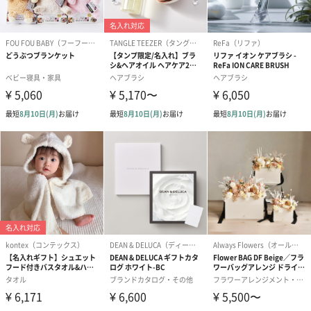
ゼリーバウム カット
麦わらパンダバウム
3層デザート 
（レモン＆紅茶）（432
（バナナ味）（540円）
ェ〜国産フル
円）
り〜 3号（86
スキンケアグッズ
スキンケアグッズを同梱してお届けします。
ハンドクリーム3本セッ
シャワージェル＆ハン
シャワージェ
ト【ありがとう】
ドクリーム（ピンクグ
ドクリーム（
（1,100円）
レープフルーツ）
ッシュローズ）（
（2,145円）
円）