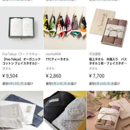
写真付きメッセージカ
写真付きメッセージカ
【誕生日】Hap
ード（680円）
ード（Thank you）ピ
Birthday ホ
ンク（680円）
刷なし）（11
ラッピング
ギフトラッピングを施してお届けします。