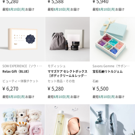
アールグレイ（HAPPY
アールグレイティー
フルーツティー
BIRTHDAY TO YOU）
（660円）
円）
（660円）
スイーツ
スイーツを同梱してお届けいたします。ギフトへの＋αにおすすめ
です。