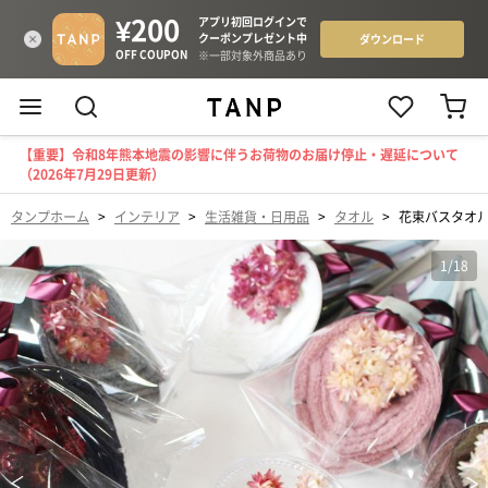
【重要】令和8年熊本地震の影響に伴うお荷物のお届け停止・遅延について
（2026年7月29日更新）
タンプホーム
>
インテリア
>
生活雑貨・日用品
>
タオル
>
花束バスタオル［B
1
/
18