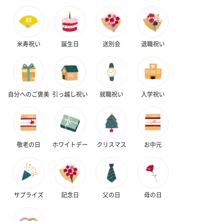
プレミアムビール イネ
酔鯨 純米吟醸 吟麗
実楽山田錦 
ディット（712円）
（704円）
酒（655円）
米寿祝い
誕生日
送別会
退職祝い
おつまみ・その他
自分へのご褒美
引っ越し祝い
就職祝い
入学祝い
お酒にぴったりのおつまみ・サプリを同梱してお届けいたしま
す。
敬老の日
ホワイトデー
クリスマス
お中元
サプライズ
記念日
父の日
母の日
いぶりがっことチーズ
ごろっとうまみ チーズ
しょっつるナッ