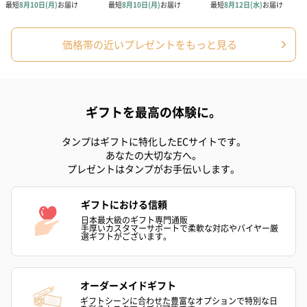
リラックスグッズ
価格帯の近いプレゼントをもっと見る
リラックスグッズを同梱してお届けします。
ギフトを最高の体験に。
タンプはギフトに特化したECサイトです。
あなたの大切な方へ。
プレゼントはタンプがお手伝いします。
かき氷入浴剤4点セット
かき氷入浴剤4点セット
バスフラワー
ギフトにおける信頼
（ブルー）（748円）
（イエロー）（748円）
【Thank you】
日本最大級のギフト専門通販
円）
手厚いカスタマーサポートで柔軟な対応やバイヤー厳
選ギフトがございます。
オーダーメイドギフト
ハンドタオル・ハンカチ
ギフトシーンに合わせた豊富なオプションで特別な日