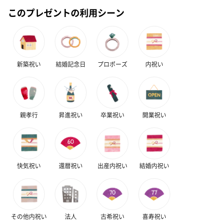
このプレゼントの利用シーン
フラッグカプセル：イ
フラッグカプセル：イ
ショートイン
新築祝い
結婚記念日
プロポーズ
内祝い
ンセンススティック
ンセンススティック
（GRAPE AND
（END）（880円）
（St.OSMANTHUS）
（880円）
（880円）
親孝行
昇進祝い
卒業祝い
開業祝い
お酒
お酒を同梱してお届けいたします。
※20歳未満の方への酒類の販売はいたしません。
快気祝い
還暦祝い
出産内祝い
結婚内祝い
その他内祝い
法人
古希祝い
喜寿祝い