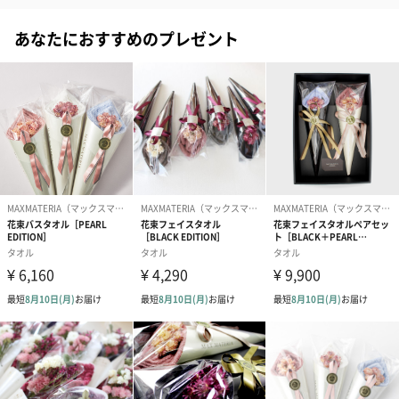
【MAX MATERIA】
#女子大学生
#30代
#20代後半
#40代
#20代前半
あなたにおすすめのプレゼント
Wealth of Life〜人生に豊かなひと時を〜
#50代
#70代
#80代
#90代
#60代
「穏やかで心豊かに生活をするには、それに相応する物質や空間
が必要である」
大切な人といる時間、ひとりを満喫する時間。そのすべてが限り
あるものです。
MAX MATERIAはファブリック製品の開発・供給を通じて、製品を
手にしていただくすべての皆様に、最高の瞬間、最高の人生を満
喫いただきたいと考えています。
素材へのこだわり
天然木材パルプから作る繊維“ソアロン”は、欧州のラグジュアリ
ーブランドや高級民族衣装として世界的にも認知されている高級
繊維素材です。
また、なめらかな触感と豊かな光沢によって、官能試験では「シ