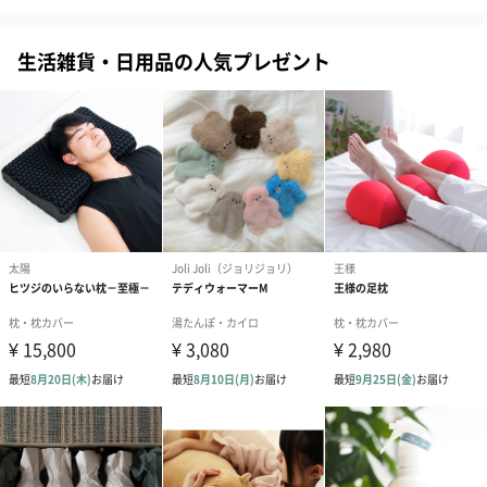
生花
生花のブーケを同梱します。
生活雑貨・日用品の人気プレゼント
※9-15時にご注文いただく場合、最短のお届け可能日が通常より
も1日遅くなります。
シーズンブーケ（ひま
ブーケ（ホワイトグリ
ブーケ（ピン
わり）（1,880円）
ーン）（1,650円）
（1,650円）
ドライフラワー・プリザーブドフラワー
自然のお花で作ったドライフラワー・プリザーブドフラワーを同
梱します。
一部花材が写真と異なる場合がございます。予めご了承くださ