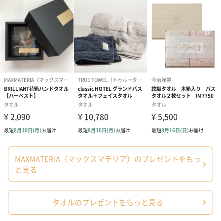
結婚祝いちょい足しギフト
結婚祝いギフトへの＋αにおすすめです。新生活を彩るギフトオプ
ションをご用意いたしました。
商品と同梱してお届けいたします。
MAXMATERIA（マックスマテリア）のプレゼントをもっ
ブライダルロリポップ
ブライダルロリポップ
夫婦箸と箸置
と見る
ドレス（いちご味)
タキシード（コーラ味)
（2,420円）
（1,122円）
（1,122円）
タオルのプレゼントをもっと見る