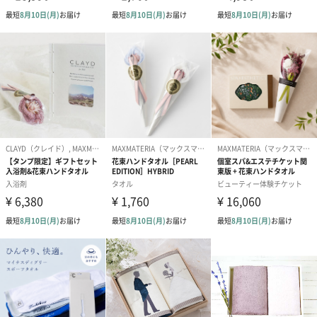
題ございません。
商品の左上部に花弁を出すための切込みがあります。
タオル色につ
プラチナリングに映るピンクダイヤの色をイメージし
いて
ています。素材をピンクとシルバーに染め分けること
でぐっと深みのある素敵な色調にしました。落ち着い
た霜降り調の光沢があります。
タオルサイズ
約88×45(cm)
※±4％の誤差を許容としています。
組成
トリアセテート27%、レーヨン40%、コットン33%
花名／花言葉
エバーラスティング／永遠の思い出、不滅の愛、いつ
までも続く幸せ
商品オプション情報
紙袋
お渡し用の紙袋です。