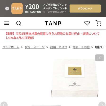
【重要】令和8年熊本地震の影響に伴うお荷物のお届け停止・遅延について
（2026年7月29日更新）
タンプホーム
>
食品・スイーツ
>
麺類・パスタ
>
麺類・その他
>
極旨らー
1
/
7