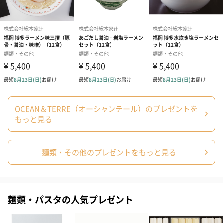
塩／酒精、かんすい、着色料（クチナシ）、（一部に
小麦を含む）
【函館塩らーめんつゆ】豚脂（国内製造）、食塩、玉
ねぎペースト、ポークスープ、チキンガラスープ、砂
糖、でん粉、ごま油、なたね油、香辛料、たん白加水
分解物、トマトパウダー、酵母エキス、にんにくペー
スト、ビーフ風味調味料／調味料（アミノ酸等）、酒
精、増粘多糖類、酸味料、（一部に牛肉・ごま・大
豆・鶏肉・豚肉・りんごを含む）
【札幌みそらーめんつゆ】みそ（国内製造）、食用油
OCEAN＆TERRE（オーシャンテール）のプレゼントを
脂、食塩、砂糖、たん白加水分解物、香辛料、ポーク
スープ、小麦粉、にんにくペースト、ポークエキス、
もっと見る
ごま油、ビーフエキス、オニオンパウダー、コチュジ
ャン／調味料（アミノ酸等）、着色料（カラメル）、
香辛料抽出物、（一部に小麦・牛肉・ごま・大豆・鶏
肉・豚肉を含む）
麺類・その他のプレゼントをもっと見る
【博多とんこつらーめんつゆ】ポークエキス（国内製
造）、豚脂、たん白加水分解物、食塩、砂糖、にんに
くペースト、香辛料、昆布エキス／調味料（アミノ酸
等）、酒精、増粘多糖類、着色料（カラメル）、香
麺類・パスタの人気プレゼント
料、（一部に小麦・ごま・大豆・豚肉を含む）
配送方法（常
常温