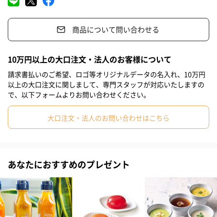
#同僚男性
#同僚女性
#上司男性
#上司女性
#祖父
旨みを醸し出す、本格派らーめんです。
商品について問い合わせる
#祖母
#母親
#父親
#妻
#夫
#女性
#男性
引き出物としても大変人気が高い商品です。
#男友達
#女友達
#彼氏
#10代
#20代前半
#20代後半
10万円以上の大口注文・法人のお客様について
#30代
#40代
#50代
#60代
#70代
#80代
#90代
請求書払いのご希望、ロゴ等オリジナルデータの名入れ、10万円
セット内容
以上の大口注文に関しまして、専門スタッフが対応いたしますの
で、以下フォームよりお問い合わせください。
※具材は含まれておりません。
大口注文・法人のお問い合わせはこちら
函館塩らーめん
あなたにおすすめのプレゼント
札幌みそらーめん
博多とんこつらーめん