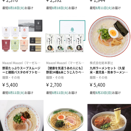
商品詳細情報
外装サイズ
幅35.6cm×縦27.7cm×高さ7.5cm
賞味期限／消
2ヶ月
費期限
購入者最低保
40日
証残存賞味期
限
アレルゲン情
小麦・乳成分
報
原材料
【函館らーめん半生麺(ちぢれ麺)】小麦粉（国内製
造）、食塩、小麦たん白／酒精、かんすい、増粘剤
（加工でん粉）、酵素、着色料（クチナシ）、（一部
に小麦・乳成分を含む）
【札幌らーめん半生麺(中太麺)】小麦粉（国内製
造）、食塩／酒精、かんすい、着色料（クチナシ）、
（一部に小麦を含む）
【博多らーめん半生麺(細)】小麦粉（国内製造）、食