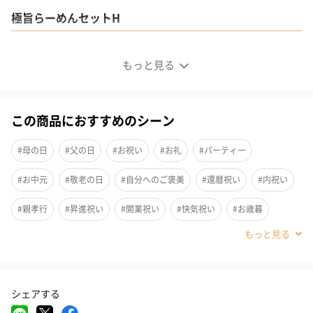
極旨らーめんセットH
もっと見る
この商品におすすめのシーン
#母の日
#父の日
#お祝い
#お礼
#パーティー
#お中元
#敬老の日
#自分へのご褒美
#還暦祝い
#内祝い
#親孝行
#昇進祝い
#開業祝い
#快気祝い
#お歳暮
#男子大学生
#親戚女性
#親戚男性
#取引先女性
#取引先男性
#義母
#義父
#部下女性
#部下男性
#娘
シェアする
#息子
#姉
#妹
#兄
#弟
#女子大学生
#彼女