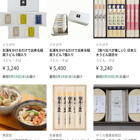
温・冷凍・冷
蔵）
内容量／数量
函館らーめん半生麺(ちぢれ麺)100g×3､札幌らーめん
半生麺(中太麺)100g×3､博多らーめん半生麺(細
麺)100g×3､函館塩らーめんつゆ×3､札幌みそらーめ
んつゆ×3､博多とんこつらーめんつゆ×3