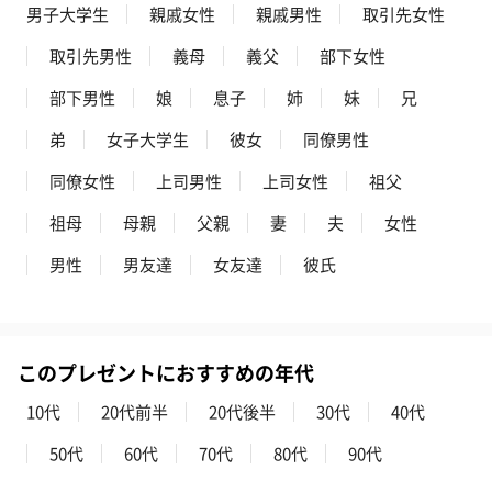
男子大学生
親戚女性
親戚男性
取引先女性
取引先男性
義母
義父
部下女性
部下男性
娘
息子
姉
妹
兄
弟
女子大学生
彼女
同僚男性
同僚女性
上司男性
上司女性
祖父
祖母
母親
父親
妻
夫
女性
男性
男友達
女友達
彼氏
このプレゼントにおすすめの年代
10代
20代前半
20代後半
30代
40代
50代
60代
70代
80代
90代