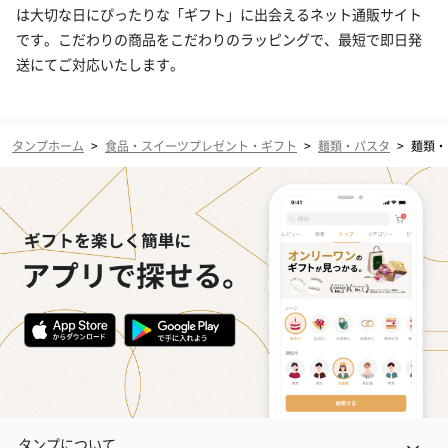
は大切な日にぴったりな「ギフト」に出会えるネット通販サイト
です。こだわりの商品をこだわりのラッピングで、最短で即日発
送にてご対応いたします。
タンプホーム
>
食品・スイーツプレゼント・ギフト
>
麺類・パスタ
>
麺類・
タンプについて