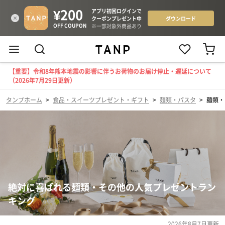
【重要】令和8年熊本地震の影響に伴うお荷物のお届け停止・遅延について
（2026年7月29日更新）
タンプホーム
>
食品・スイーツプレゼント・ギフト
>
麺類・パスタ
>
麺類・
絶対に喜ばれる麺類・その他の人気プレゼントラン
キング
2026年8月7日
更新