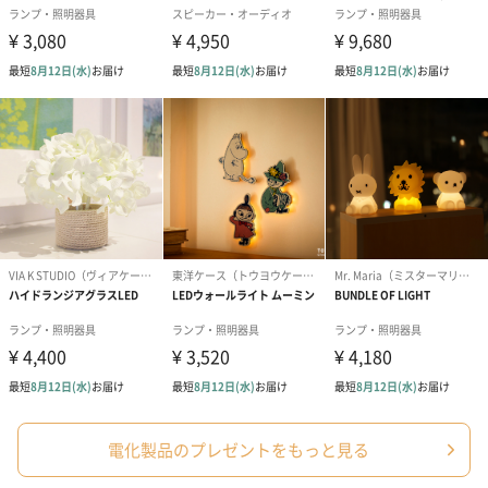
写真付きメッセージカ
写真付きメッセージカ
【誕生日】Hap
ード（680円）
ード（Thank you）ピ
Birthday ホ
ンク（680円）
刷なし）（11
ラッピング
ギフトラッピングを施してお届けいたします。
コットン巾着 【誕生
コットン巾着 【誕生
コットン巾着 
日】（グレー）M（550
日】（スモーキーピン
とう】 M（55
円）
ク）M（550円）
電化製品のプレゼントをもっと見る