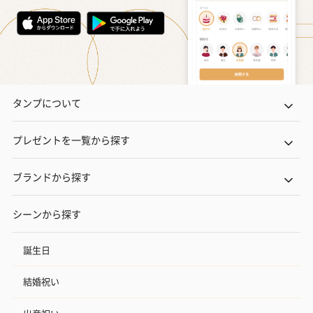
おつまみ・その他
お酒にぴったりのおつまみ・サプリを同梱してお届けいたしま
す。
タンプについて
プレゼントを一覧から探す
ブランドから探す
いぶりがっことチーズ
ごろっとうまみ チーズ
しょっつるナッ
のオイル漬（981円）
のオイル漬（塩麹&レモ
円）
シーンから探す
ン）（981円）
誕生日
結婚祝い