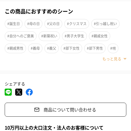
ふわふわのリングミストがかわいい
この商品におすすめのシーン
ボタンひとつで「ふわふわリングモード」と「加湿モード」を切
#誕生日
#母の日
#父の日
#クリスマス
#引っ越し祝い
り替えることができます。
ポンッポンッとふわふわリングのミストが飛び出る様子がかわい
#自分へのご褒美
#新築祝い
#男子大学生
#親戚女性
らしく、見た目にも楽しいコンパクト加湿器です。
#親戚男性
#義母
#義父
#部下女性
#部下男性
#甥
#姪
#娘
#息子
#姉
#妹
#兄
#弟
#女子大学生
グラデーションライトとタイマー
#彼女
#同僚男性
#同僚女性
#上司男性
#上司女性
嬉しい2つの機能付き
シェアする
#祖父
#祖母
#母親
#父親
#妻
#夫
#女性
#男性
#男友達
#女友達
#彼氏
#20代前半
#20代後半
グラデーションライトとタイマー（約2時間/約4時間/約6時間）機
能が付いているのもうれしいポイント。
商品について問い合わせる
#30代
#40代
#50代
#60代
#70代
#80代
#90代
動作ボタンを長押しするとグラデーションライトが点灯し、7色に
変化します。
10万円以上の大口注文・法人のお客様について