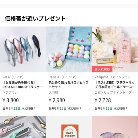
包装紙
価格帯が近いプレゼント
ラッピングを施してお届けいたします。
ゴールド（390円）
ピンク（390円）
グリーン（39
のしカード
商品の形質上、のしを直接添付できない商品にのし風のカードを
同梱します。
※のし下はご記入いただけません。