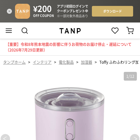
【重要】令和8年熊本地震の影響に伴うお荷物のお届け停止・遅延について
（2026年7月29日更新）
タンプホーム
>
インテリア
>
電化製品
>
加湿器
>
Toffy ふわふわリング
1
/
12