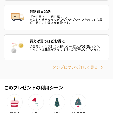
（2,390円）
（1,760円）
ル）（1,760円
最短即日発送
「今日買って、明日届く」。
名入れや豊富なラッピングやオプションを施しても最
短で翌日にお届けが可能です。
紅茶・コーヒー・スイーツ
紅茶・コーヒー・スイーツを同梱してお届けいたします。ギフト
への＋αにおすすめです。
買えば買うほどお得に
会員ランクに応じてお得なクーポンが受け取れたり、
ポイント還元率がアップするなど特典がございます。
タンプについて詳しく見る
このプレゼントの利用シーン
アールグレイ（HAPPY
アールグレイティー
フルーツティー
BIRTHDAY TO YOU）
（660円）
円）
（660円）