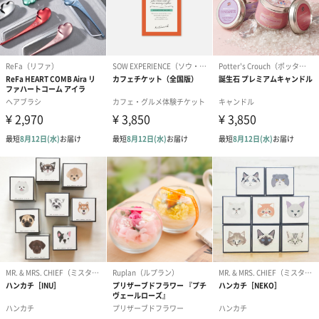
※カードのデザインは一部変更する場合があります。
結婚祝い（御結婚御
出産祝い（御出産御
内祝い_蝶結び
祝）（110円）
祝）（110円）
（110円）
生花
生花のブーケを同梱します。
※9-15時にご注文いただく場合、最短のお届け可能日が通常より
も1日遅くなります。