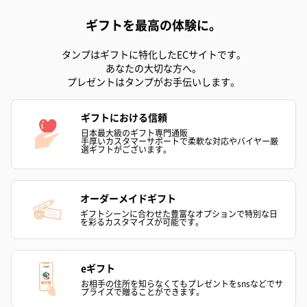
ギフトを最高の体験に。
プリザーブドフラワー
プリザーブドフラワー
アミュレット 
タンプはギフトに特化したECサイトです。
ブーケ（ピンク）
ブーケ（ブルー）
ク）（1,500円
あなたの大切な方へ。
（2,580円）
（2,580円）
プレゼントはタンプがお手伝いします。
ギフトにおける信頼
ぬいぐるみ
日本最大級のギフト専門通販
手厚いカスタマーサポートで柔軟な対応やバイヤー厳
愛らしいぬいぐるみを同梱してお届けします。
選ギフトがございます。
誕生日・記念日・出産祝いなどのシーンにおすすめです。
オーダーメイドギフト
ギフトシーンに合わせた豊富なオプションで特別な日
を彩るカスタマイズが可能です。
eギフト
お相手の住所を知らなくてもプレゼントをsnsなどでサ
プライズで贈ることができます。
フラワーテディベア
テディベア（バニラ）
テディベア（