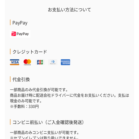
お支払い方法について
花束ハンドタオル（ピ
花束ハンドタオル（ブ
花束ハンドタ
PayPay
ンク）（1,760円）
ルー）（1,760円）
ワイト）（1,7
クレジットカード
キャンドル・お香
キャンドル・お香を同梱してお届けいたします。
代金引換
一部商品のみ代金引換が可能です。
商品お届け時に配送会社ドライバーに代金をお支払いください。支払は
現金のみ可能です。
※手数料：330円
コンビニ前払い（ご入金確認後発送）
フラッグカプセル：イ
フラッグカプセル：イ
ショートイン
一部商品のみコンビニ支払いが可能です。
ンセンススティック
ンセンススティック
（GRAPE AND
※セブンイレブンは取り扱いできません。