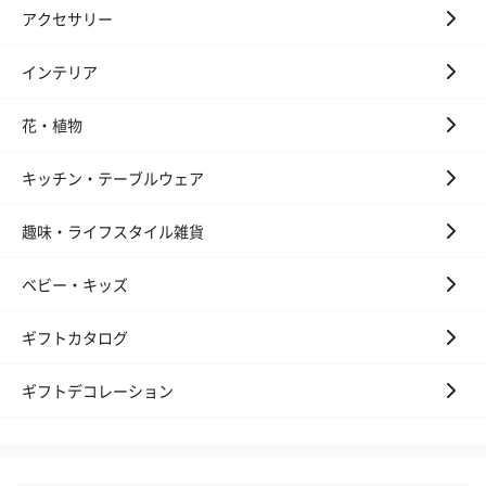
アクセサリー
インテリア
花・植物
かき氷入浴剤4点セット
かき氷入浴剤4点セット
バスフラワー
（ブルー）（748円）
（イエロー）（748円）
【Thank you】
キッチン・テーブルウェア
円）
趣味・ライフスタイル雑貨
ベビー・キッズ
ハンドタオル・ハンカチ
ハンドタオル・ハンカチを同梱してお届けいたします。ギフトへ
ギフトカタログ
の＋αにおすすめです。
ギフトデコレーション