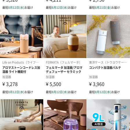
電源
5V 1.0A（USB接続）
同梱物／付属
吸水スティック×2本（1本はセット済）、バネ×2個
品
（1個はセット済）
専用USBケーブル（Type-A/Type-C）、ユーザーズガ
イド（保証書含む）
メーカー保証
6ヶ月
期間
重量
約300g
加湿方式
超音波振動方式
定格消費電力
4W
水タンク容量
約450mL
連続加湿時間
約12時間（オートパワーオフ）
加湿能力
ふわふわリングモード：約5mL/h
加湿モード
約20mL/h
※環境により異なります。
タイマー
約2時間→約4時間→約6時間