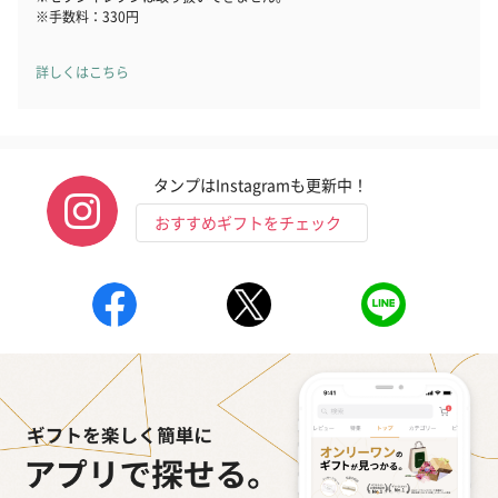
（END）（880円）
（St.OSMANTHUS）
（880円）
※手数料：330円
（880円）
詳しくはこちら
お酒
お酒を同梱してお届けいたします。
※20歳未満の方への酒類の販売はいたしません。
タンプはInstagramも更新中！
おすすめギフトをチェック
プレミアムビール イネ
実楽山田錦 特別純米
ジョニ－ウォ
ディット（712円）
酒（655円）
ブラック１２年（
円）