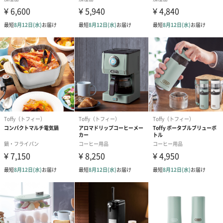
ペールアプリコット
商品詳細情報
外装サイズ
幅11.2cmX縦11.1cmX高さ14.6cm
素材／繊維
本体：ABS樹脂、ポリプロピレン
吸水スティック：PET
サイズ
約φ110×141（H）mm
使用方法
1.動作ボタンを押して電源を入れてください。動作ボ
タンを押すと、ミストが出ます。
※吸水スティックに水が染み込んでいないとミストが
出ません。
※動作ボタンを押すごとに、ふわふわリングモード、
加湿モード、電源OFFとなります。
※タイマーをセットしない場合、約12時間で動作が停
止します。
2.ライトを点ける場合は動作ボタンを長押ししてくだ