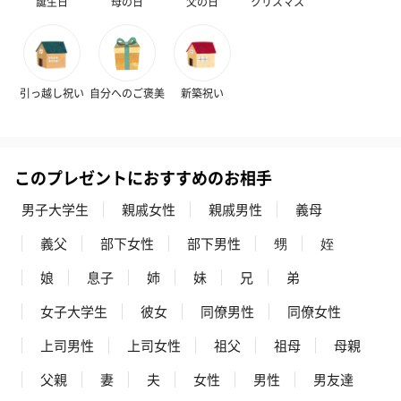
誕生日
母の日
父の日
クリスマス
スイーツ
スイーツを同梱してお届けいたします。ギフトへの＋αにおすすめ
引っ越し祝い
自分へのご褒美
新築祝い
です。
このプレゼントにおすすめのお相手
男子大学生
親戚女性
親戚男性
義母
義父
部下女性
部下男性
甥
姪
娘
息子
姉
妹
兄
弟
ゼリーバウム カット
麦わらパンダバウム
3層デザート 
（レモン＆紅茶）（432
（バナナ味）（540円）
ェ〜国産フル
女子大学生
彼女
同僚男性
同僚女性
円）
り〜 3号（86
上司男性
上司女性
祖父
祖母
母親
父親
妻
夫
女性
男性
男友達
スキンケアグッズ