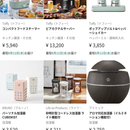
さい。動作ボタンを長押しするたびにLEDライトが
ON/OFFします。
※色の固定はできません。
3.タイマーをセットする場合はタイマーボタンを押し
てください。
タイマーボタンを押すたびに「約2時間→約4時間→約
6時間→タイマーOFF」とタイマーがセットされ、タイ
マーランプが点灯します。
4.電源を切って下さい。
ふわふわリングモードの場合は動作ボタンを2回、加湿
モードの場合は動作ボタンを1回押すと電源が切れま
す。
ご使用上／安
・水が周囲にこぼれることがありますので、運転時に
全上の注意
は本製品を固く平らで安定した場所に置いてご使用く
ださい。
・ミスト使用中は本製品を移動させないでください。
移動する場合は電源を切り、水タンクから水を排出し
てから行ってください。
・水タンクに水が入っていない状態では、絶対に電源
を入れないでください。
・部屋の湿度が高いときなど、使用環境によってはミ
ストが下降して床や壁、家具など周囲がぬれる場合が
あります。