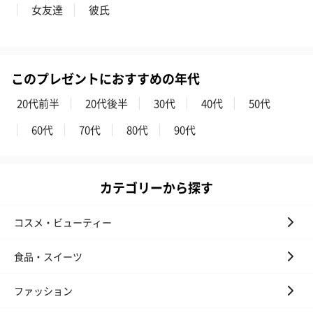
スキンケアグッズを同梱してお届けします。
女友達
彼氏
このプレゼントにおすすめの年代
20代前半
20代後半
30代
40代
50代
60代
70代
80代
90代
ハンドクリーム3本セッ
シャワージェル＆ハン
シャワージェ
ト【ありがとう】
ドクリーム（ピンクグ
ドクリーム（
（1,100円）
レープフルーツ）
ッシュローズ）（
カテゴリーから探す
（2,145円）
円）
コスメ・ビューティー
リラックスグッズ
食品・スイーツ
リラックスグッズを同梱してお届けします。
ファッション