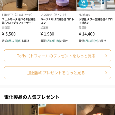
ライトモード
グラデーション変色
電源コード長
約95cm
主な材質
本体：ABS樹脂、ポリプロピレン
吸水スティッ
PET
ク
Toffy（トフィー）のプレゼントをもっと見る
商品オプション情報
加湿器のプレゼントをもっと見る
紙袋
お渡し用の紙袋です。
商品に合わせたサイズをお届けします。
電化製品の人気プレゼント