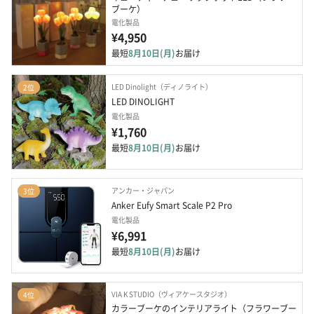
ブーケ）
電化製品
¥4,950
最短
8月10日(月)
お届け
LED Dinolight（ディノライト）
2位
LED DINOLIGHT
電化製品
¥1,760
最短
8月10日(月)
お届け
アンカー・ジャパン
3位
Anker Eufy Smart Scale P2 Pro
電化製品
¥6,991
最短
8月10日(月)
お届け
VIA K STUDIO（ヴィアケースタジオ）
4位
カラーブーケのインテリアライト（フラワーブー