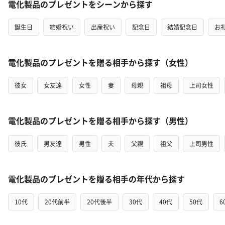
電化製品のプレゼントをシーンから探す
誕生日
結婚祝い
出産祝い
記念日
結婚記念日
お
電化製品のプレゼントを贈る相手から探す（女性）
彼女
女友達
女性
妻
母親
祖母
上司女性
電化製品のプレゼントを贈る相手から探す（男性）
彼氏
男友達
男性
夫
父親
祖父
上司男性
電化製品のプレゼントを贈る相手の年代から探す
10代
20代前半
20代後半
30代
40代
50代
6