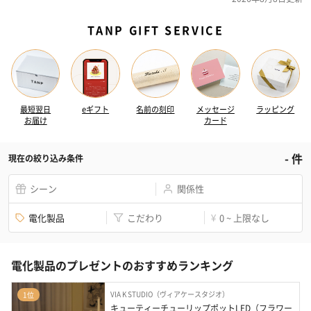
TANP GIFT SERVICE
最短翌日
eギフト
名前の刻印
メッセージ
ラッピング
お届け
カード
-
件
現在の絞り込み条件
シーン
関係性
電化製品
こだわり
0 ~ 上限なし
¥
電化製品のプレゼントのおすすめランキング
VIA K STUDIO（ヴィアケースタジオ）
1位
キューティーチューリップポットLED（フラワー