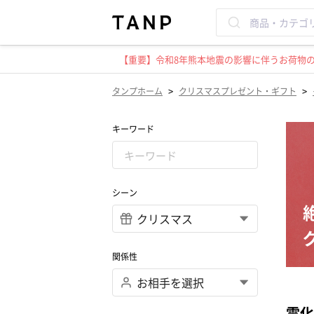
【重要】令和8年熊本地震の影響に伴うお荷物のお
>
>
タンプホーム
クリスマスプレゼント・ギフト
キーワード
シーン
関係性
電化