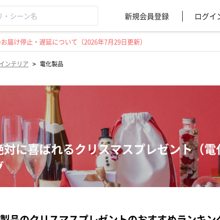
新規会員登録
ログイ
届け停止・遅延について（2026年7月29日更新）
>
インテリア
電化製品
絶対に喜ばれるクリスマスプレゼント（電
グ
製品のクリスマスプレゼントのおすすめランキン