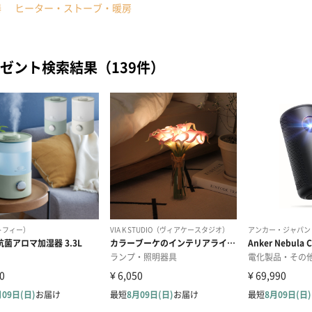
器
ヒーター・ストーブ・暖房
ゼント検索結果（139件）