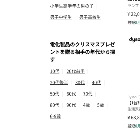
小学生高学年の男の子
|
男子中学生
|
男子高校生
電化製品のクリスマスプレゼ
ントを贈る相手の年代から探
す
10代
|
20代前半
|
20代後半
|
30代
|
40代
|
50代
|
60代
|
70代
|
80代
|
90代
|
4歳
|
5歳
|
6-9歳