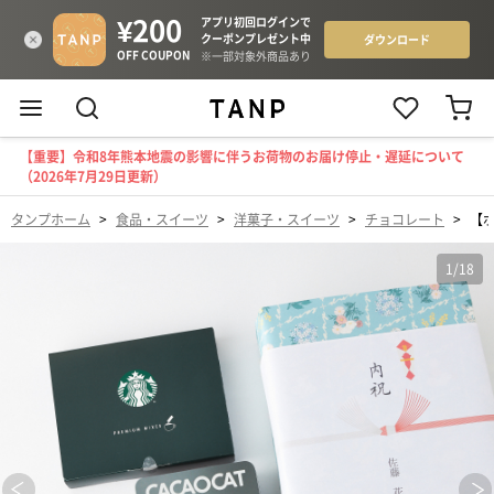
【重要】令和8年熊本地震の影響に伴うお荷物のお届け停止・遅延について
（2026年7月29日更新）
タンプホーム
>
食品・スイーツ
>
洋菓子・スイーツ
>
チョコレート
>
【ボ
1
/
18