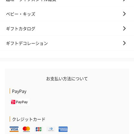
ベビー・キッズ
ギフトカタログ
ギフトデコレーション
かき氷入浴剤4点セット
かき氷入浴剤4点セット
バスフラワー
（ブルー）（748円）
（イエロー）（748円）
【Thank you】
円）
お支払い方法について
キャンドル・お香
PayPay
キャンドル・お香を同梱してお届けいたします。
クレジットカード