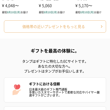
誕生日・記念日・出産祝いなどのシーンにおすすめです。
価格帯の近いプレゼントをもっと見る
フラワーテディベア
テディベア（バニラ）
テディベア（
ギフトを最高の体験に。
（2,390円）
（1,760円）
ル）（1,760円
タンプはギフトに特化したECサイトです。
あなたの大切な方へ。
プレゼントはタンプがお手伝いします。
紅茶・コーヒー・スイーツ
ギフトにおける信頼
紅茶・コーヒー・スイーツを同梱してお届けいたします。ギフト
日本最大級のギフト専門通販
への＋αにおすすめです。
手厚いカスタマーサポートで柔軟な対応やバイヤー厳
選ギフトがございます。