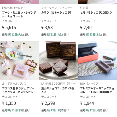
FLOWER
〈アーティスト・利光 春華さんとのコラボパッケージ〉
水彩やアクリル画を使用した、カラフルで優しいタッチの表現か
ら生まれる猫のイラスト。
周りに咲く植物と相まって、かわいいだけではない、不思議な世
界に引き込まれるような雰囲気があります。
14フレーバー×1個 : ミルク1個、ストロベリー1個、抹茶1個、オ
レンジ1個、カフェラテ1個、 ピスタチオ1個、ココナッツ1個、マ
ンゴー1個、カカオ 65%1個、ダークラズベリー1個、 ソルティキ
ャラメル1個、黒糖きなこ1個、ブルーベリー1個、レモン1個