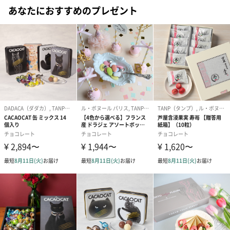
あなたにおすすめのプレゼント
究極のなめらかさと素材にこだわり抜いた、Made in Hokkaido の
プレミアムチョコレート、CACAOCATのたっぷり14フレーバー詰
合せ。
あの人の笑顔を想像して、愛と平和とおいしさを込めて。
心ときめく猫のパッケージ
かわいくて洗練されたパッケージデザインも、カカオキャットの
魅力のひとつ。
チョコレートのある時間がより豊かになるように想いを込めてい
ます。
CAT