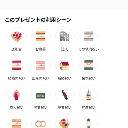
このプレゼントの利用シーン
ゼリーバウム カット
麦わらパンダバウム
3層デザート 
（レモン＆紅茶）（432
（バナナ味）（540円）
ェ〜国産フル
円）
り〜 3号（86
送別会
お歳暮
法人
その他内祝い
スキンケアグッズ
スキンケアグッズを同梱してお届けします。
結婚内祝い
出産内祝い
新築祝い
快気祝い
成人祝い
開業祝い
卒業祝い
昇進祝い
ハンドクリーム3本セッ
シャワージェル＆ハン
シャワージェ
ト【ありがとう】
ドクリーム（ピンクグ
ドクリーム（