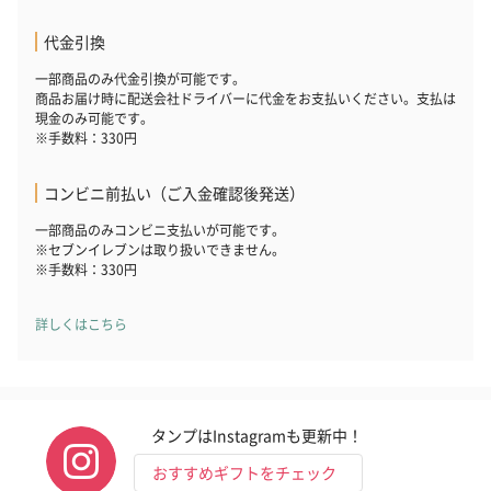
代金引換
フラッグカプセル：イ
フラッグカプセル：イ
ショートイン
一部商品のみ代金引換が可能です。
ンセンススティック
ンセンススティック
（GRAPE AND
商品お届け時に配送会社ドライバーに代金をお支払いください。支払は
現金のみ可能です。
（END）（880円）
（St.OSMANTHUS）
（880円）
※手数料：330円
（880円）
コンビニ前払い（ご入金確認後発送）
一部商品のみコンビニ支払いが可能です。
※セブンイレブンは取り扱いできません。
※手数料：330円
詳しくはこちら
タンプはInstagramも更新中！
おすすめギフトをチェック