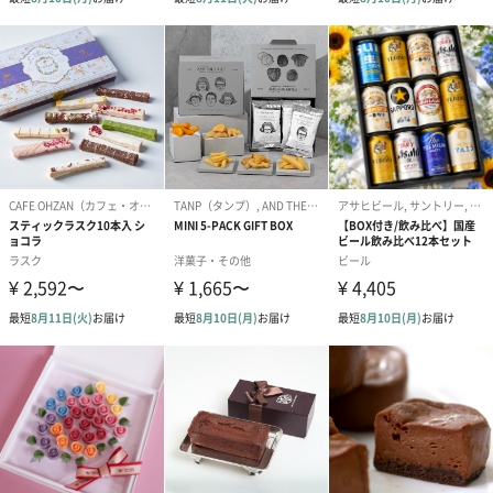
ッケージ〉
細い黒ペンのみを使用した繊細な毛並み、
鋭い目つきをしたオリジナルの猫が魅力的。
14フレーバー×1個 : ダーク、ミルク、ホワイト、ストロベリー、
抹茶、ヘーゼルナッツ、チョコバナナ、チョコミント、オレン
ジ、キャラメル、カフェラテ、ほうじ茶、ゆず、ピスタチオ
BLACK
〈切り絵作家・魚谷彩さんとのコラボパッケージ〉
切り絵とは思えない繊細かつ大胆な毛並み、 ジッと見つめる猫の
眼差しが印象的。
14フレーバー×1個 : ダーク、ミルク、ホワイト、ストロベリー、
抹茶、ヘーゼルナッツ、チョコバナナ、チョコミント、オレン
ジ、キャラメル、カフェラテ、ほうじ茶、ゆず、ピスタチオ