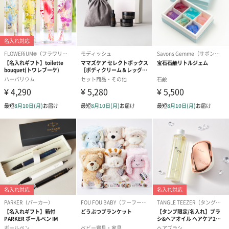
自然のお花で作ったドライフラワー・プリザーブドフラワーを同
梱します。
一部花材が写真と異なる場合がございます。予めご了承くださ
い。パッケージに入れてお届けします。
プリザーブドフラワー
プリザーブドフラワー
アミュレット 
ブーケ（ピンク）
ブーケ（ブルー）
ク）（1,500円
（2,580円）
（2,580円）
ぬいぐるみ
愛らしいぬいぐるみを同梱してお届けします。