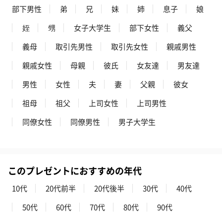
部下男性
弟
兄
妹
姉
息子
娘
お酒
姪
甥
女子大学生
部下女性
義父
お酒を同梱してお届けいたします。
※20歳未満の方への酒類の販売はいたしません。
義母
取引先男性
取引先女性
親戚男性
親戚女性
母親
彼氏
女友達
男友達
男性
女性
夫
妻
父親
彼女
祖母
祖父
上司女性
上司男性
同僚女性
同僚男性
男子大学生
プレミアムビール イネ
実楽山田錦 特別純米
ジョニ－ウォ
ディット（712円）
酒（655円）
ブラック１２年（
円）
このプレゼントにおすすめの年代
10代
20代前半
20代後半
30代
40代
おつまみ・その他
50代
60代
70代
80代
90代
お酒にぴったりのおつまみ・サプリを同梱してお届けいたしま