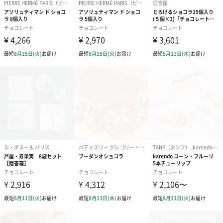
【原材料】
カフェ ラテ：加工粉乳（生乳、脱脂粉乳、バターオイ
ル）、コーヒー、脱脂粉乳、デキストリン、砂糖、乳
糖、植物油脂／pH調整剤、カゼインNa
キャラメル ラテ：砂糖、加工粉乳（生乳、脱脂粉乳、
バターオイル）、コーヒー、デキストリン、乳糖、植
物油脂／pH調整剤、カゼインNa、香料
【外装サイズ】
幅18.2cmX縦14.7cmX高さ3.1cm
【賞味期限／消費期限】
お届けから60日以上
【アレルゲン情報】
乳
【配送方法（常温・冷凍・冷蔵）】
常温
【内容量／数量】
カフェラテ（14g）×3、キャラメルラテ（23g）×2
チョコレート
【アレルゲン情報】
＜CAT＞乳成分・大豆・オレンジ・バナナ
＜WHITE・BLACK＞乳成分・アーモンド・オレンジ・
大豆・バナナ
＜FLOWER＞乳成分・オレンジ・大豆
本品製造工場では小麦、乳、卵、落花生、くるみを含
む製品を生産しています。
【外装サイズ】
幅13.1cm×縦18.2cm×高さ4.6cm