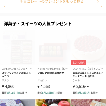
商品オプション情報
チョコレートのプレゼントをもっと見る
紙袋
お渡し用の紙袋です。
洋菓子・スイーツの人気プレゼント
商品に合わせたサイズをお届けします。
あり（280円）
メッセージカード（通常・写真・グリーティング）
誕生日や結婚祝い・出産祝いなど、様々なシーンのメッセージカ
ードを同梱します。