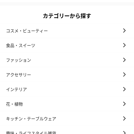
す。
カテゴリーから探す
コスメ・ビューティー
食品・スイーツ
ファッション
いぶりがっことチーズ
ごろっとうまみ チーズ
しょっつるナッ
のオイル漬（981円）
のオイル漬（塩麹&レモ
円）
アクセサリー
ン）（981円）
インテリア
花・植物
リラックスグッズ
キッチン・テーブルウェア
リラックスグッズを同梱してお届けします。
趣味・ライフスタイル雑貨