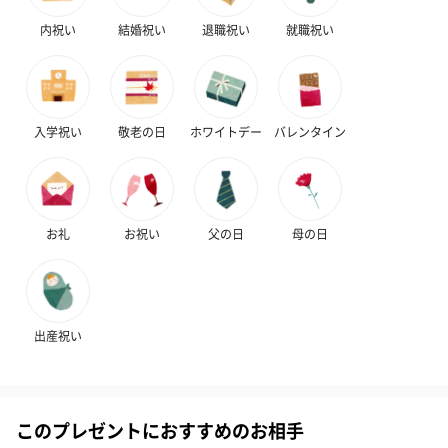
（1,100円）
レープフルーツ）
ッシュローズ）（
内祝い
結婚祝い
退職祝い
就職祝い
（2,145円）
円）
ハンドタオル・ハンカチ
入学祝い
敬老の日
ホワイトデー
バレンタイン
ハンドタオル・ハンカチを同梱してお届けいたします。ギフトへ
の＋αにおすすめです。
お礼
お祝い
父の日
母の日
出産祝い
花束ハンドタオル（ピ
花束ハンドタオル（ブ
花束ハンドタ
ンク）（1,760円）
ルー）（1,760円）
ワイト）（1,7
このプレゼントにおすすめのお相手