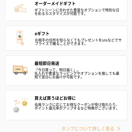
オーダーメイドギフト
ギフトシーンに合わせた豊富なオプションで特別な日
を彩るカスタマイズが可能です。
eギフト
アールグレイ（HAPPY
アールグレイティー
フルーツティー
お相手の住所を知らなくてもプレゼントをsnsなどでサ
BIRTHDAY TO YOU）
（660円）
円）
プライズで贈ることができます。
（660円）
最短即日発送
「今日買って、明日届く」。
名入れや豊富なラッピングやオプションを施しても最
短で翌日にお届けが可能です。
スイーツ
スイーツを同梱してお届けいたします。ギフトへの＋αにおすすめ
です。
買えば買うほどお得に
会員ランクに応じてお得なクーポンが受け取れたり、
ポイント還元率がアップするなど特典がございます。
タンプについて詳しく見る