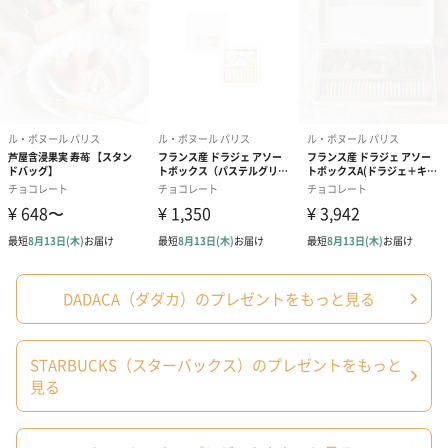
【賞味期限】
製造日から400日
【内容量／数量】
14個入
配送について
・本商品は出荷時の気温によって常温便またはクール
便（冷蔵）で発送いたします。
・クール便の発送不可地域（小笠原諸島・伊豆諸島）
へのお届けはできかねます。ご注文いただいた際には
キャンセルにて対応させていただきます。
・クール便の保管期限は初回お届け日から3日間程度で
ございます。お早めにお受け取りくださいますようお
願いいたします。
・長期不在/住所不明等により保管期限内にお受け取り
いただけなかった場合、再配送やご返金は承っており
ません。何卒ご理解の程お願い申し上げます。
・同一カートにて本商品と他TANP発送商品をご注文い
DADACA（ダダカ）のプレゼントをもっと見る
ただいた場合は、原則同梱の上クール便（冷蔵）にて
発送させていただきます。
※商品によっては箱を分け、クール便と通常便でそ
れぞれ分けて発送する場合がございます。
STARBUCKS（スターバックス）のプレゼントをもっと
見る