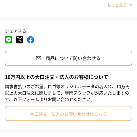
プレミアムミックスギフト（5杯分）
#就職祝い
#入学祝い
#敬老の日
#ホワイトデー
#バレンタイン
#お礼
#お祝い
#父の日
#母の日
スターバックスの味わいをご自宅で簡単に楽しめるプレミアムミ
ックスが入ったギフト 。スターバックスで人気のラテ2種をステ
シェアする
#出産祝い
#部下男性
#弟
#兄
#妹
#姉
#息子
ィックで。
#娘
#姪
#甥
#女子大学生
#部下女性
#義父
#義母
コンパクトでそのまま渡せるパッケージなので、日ごろの感謝を
伝えたいときや手土産などで、気負いなくカジュアルに贈るのに
商品について問い合わせる
#取引先男性
#取引先女性
#親戚男性
#親戚女性
#母親
ぴったりです。
#彼氏
#女友達
#男友達
#男性
#女性
#夫
#妻
10万円以上の大口注文・法人のお客様について
#父親
#彼女
#祖母
#祖父
#上司女性
#上司男性
請求書払いのご希望、ロゴ等オリジナルデータの名入れ、10万円
セット内容
以上の大口注文に関しまして、専門スタッフが対応いたしますの
#同僚女性
#同僚男性
#男子大学生
#10代
#20代前半
で、以下フォームよりお問い合わせください。
・カフェ ラテ×3袋
・キャラメル ラテ×2袋（キャラメル香料使用）
#20代後半
#30代
#40代
#50代
#60代
#70代
大口注文・法人のお問い合わせはこちら
#80代
#90代
CACAOCAT 缶 ミックス 14 個入り