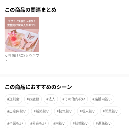
CACAOCAT缶 & スターバックスプレミアムミックスギフ
この商品の関連まとめ
トセット
究極のなめらかさにこだわり抜いたプレミアムチョコレート、
CACAOCAT 14フレーバー詰合せと、おうちでもスターバックスコ
ーヒーが味わえるプレミアムミックスギフトのセット。人気のラ
テ2種が楽しめます。
女性向けBOX入りギフ
ト
チョコレートの箱には猫のデザインが描かれており、CAT、
WHITE、BLACK、FLOWERの4種類からお選びいただけます。
Made in Hokkaidoのチョコレートで、幸せな口どけと本物のカカ
オの味をお楽しみいただけます。
この商品におすすめのシーン
#送別会
#お歳暮
#法人
#その他内祝い
#結婚内祝い
ギフトボックスにラッピングしてお届けいたします。
※包装紙・のしは有料オプションです。
#出産内祝い
#新築祝い
#快気祝い
#成人祝い
#開業祝い
#卒業祝い
#昇進祝い
#内祝い
#結婚祝い
#退職祝い