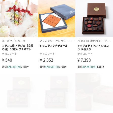
原材料
DADACA（ダダカ）
国内だけではなく海外進出もしており、世界で愛されるチョコレ
ート会社。
DADACAのブランドであるカカオキャットは、北海道の自社工場
で作られています。
カカオの香りが満ちたこのチョコレートファクトリーから、世界
中へ幸せをお届けします。
商品詳細情報
プレミアムミ
【セット内容】
ックスギフト
・カフェ ラテ×3袋
（5杯分）
・キャラメル ラテ×2袋（キャラメル香料使用）