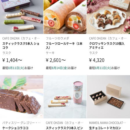
メッセージカードや封筒のデザインは一部変更する場合がありま
す。
写真付きメッセージカ
写真付きメッセージカ
【誕生日】Hap
ード（680円）
ード（Thank you）ピ
Birthday ホ
ンク（680円）
刷なし）（11
包装紙
ラッピングを施してお届けいたします。