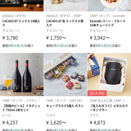
〈アーティスト・木野聡子さんとのコラボパッケージ〉
手作りの首輪をまとった美しい黒猫のオリジナル写真作品です。
吸い込まれるような猫の瞳や漂う空気感、首輪のチャームが魅力
的。
14フレーバー×1個 : ダーク、ミルク、ストロベリー、ピスタチ
オ、オレンジ、ホワイト、ロイヤルミルクティー、ソルティキャ
ラメル、チョコバナナ、ヘーゼルナッツ、カフェラテ、抹茶、ダ
ークラズベリー、夕張メロン
●原料供給元 夕張メロン果汁粉末：夕張市農業協同組合
WHITE
〈マレーシア出身アーティスト・Kamwei Fongさんとのコラボパ