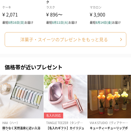
ゴールド（390円）
ピンク（390円）
グリーン（39
洋菓子・スイーツのプレゼントをもっと見る
価格帯が近いプレゼント
のし
結婚祝い（御結婚御
出産祝い（御出産御
結婚内祝い（
祝）（110円）
祝）（110円）
（110円）