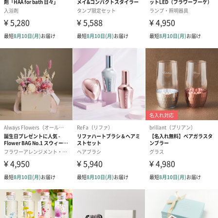
生花
生花のブーケを同梱します。
※9-15時にご注文いただく場合、最短のお届け可能日が通常より
も1日遅くなります。
シーズンブーケ（ひま
ブーケ（ホワイトグリ
ブーケ（ピン
わり）（1,880円）
ーン）（1,650円）
（1,650円）
ドライフラワー・プリザーブドフラワー