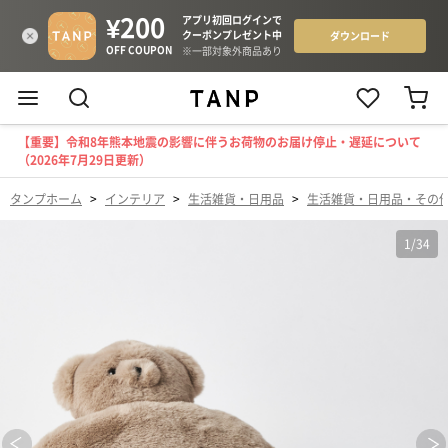
【重要】令和8年熊本地震の影響に伴うお荷物のお届け停止・遅延について
（2026年7月29日更新）
タンプホーム
>
インテリア
>
生活雑貨・日用品
>
生活雑貨・日用品・その
1
/
34