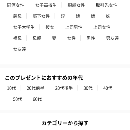
同僚女性
女子高校生
親戚女性
取引先女性
義母
部下女性
姪
娘
姉
妹
女子大学生
彼女
上司男性
上司女性
ゼリーバウム カット
麦わらパンダバウム
3層デザート 
祖母
母親
妻
女性
男性
男友達
（レモン＆紅茶）（432
（バナナ味）（540円）
ェ〜国産フル
円）
り〜 3号（86
女友達
スキンケアグッズ
このプレゼントにおすすめの年代
スキンケアグッズを同梱してお届けします。
10代
20代前半
20代後半
30代
40代
50代
60代
カテゴリーから探す