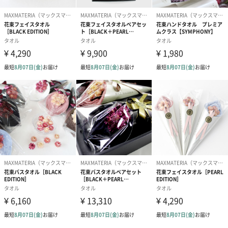
重量
【ステンレスマグ】
約250g
生産国
【ステンレスマグ】
中国
型番
【ステンレスマグ】
BHK262-PKBE
機能
【ステンレスマグ】
真空二重構造、保温効力：71度以上(1時間)、33度以上
(6時間)、保冷効力：7度以下(1時間)、15度以下(6時間)
備考
【ステンレスマグ】
製品の特性上、サイズ・重量に個体差があります。
商品オプション情報
お届けボックスオプション
配送用のダンボールを装飾いたします。お相手のご住所に直接お