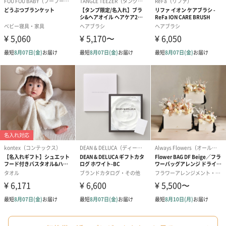
写真付きメッセージカ
写真付きメッセージカ
【誕生日】Hap
ード（680円）
ード（Thank you）ピ
Birthday ホ
ンク（680円）
刷なし）（11
ラッピング
ギフトラッピングを施してお届けします。
コットン巾着 【誕生
コットン巾着 【誕生
コットン巾着 
日】（グレー）L（600
日】（スモーキーピン
とう】 L（60