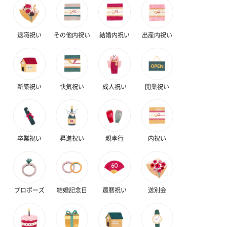
梱します。
一部花材が写真と異なる場合がございます。予めご了承くださ
い。パッケージに入れてお届けします。
退職祝い
その他内祝い
結婚内祝い
出産内祝い
新築祝い
快気祝い
成人祝い
開業祝い
プリザーブドフラワー
プリザーブドフラワー
アミュレット 
ブーケ（ピンク）
ブーケ（ブルー）
ク）（1,500円
卒業祝い
昇進祝い
親孝行
内祝い
（2,580円）
（2,580円）
紅茶・コーヒー・スイーツ
プロポーズ
結婚記念日
還暦祝い
送別会
紅茶・コーヒー・スイーツを同梱してお届けいたします。ギフト
への＋αにおすすめです。