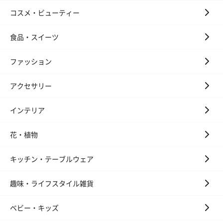
ハンドクリーム3本セッ
シャワージェル＆ハン
シャワージェ
コスメ・ビューティー
ト【ありがとう】
ドクリーム（ピンクグ
ドクリーム（
（1,100円）
レープフルーツ）
ッシュローズ）（
食品・スイーツ
（2,145円）
円）
ファッション
リラックスグッズ
アクセサリー
リラックスグッズを同梱してお届けします。
インテリア
花・植物
キッチン・テーブルウェア
趣味・ライフスタイル雑貨
かき氷入浴剤4点セット
かき氷入浴剤4点セット
バスフラワー
（ブルー）（748円）
（イエロー）（748円）
【Thank you】
ベビー・キッズ
円）