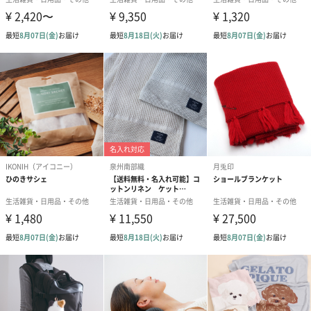
女性らしさの中に遊び心を取り入れた、キッチュな世界観の雑貨
を取り扱っています。
蓋つきステンレスマグshort
真空二重構造で、冷たい飲み物も温かい飲み物も、しっかり適温
キープ。
スライド式飲み口の蓋つきで、中身がこぼれにくく持ち運びも
楽々です。アウトドアはもちろん、リモートワークやベランピン
グにも大活躍。
ざらっとした質感とシックなカラーが絶妙なバランスのステンレ
スマグです。
主な特徴