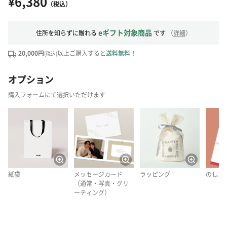
¥6,380
（税込）
eギフト対象商品
住所を知らずに贈れる
です
（
詳細
）
20,000円
以上ご購入すると
送料無料！
(税込)
オプション
購入フォームにて選択いただけます
紙袋
メッセージカード
ラッピング
のしカ
（通常・写真・グリ
ーティング）