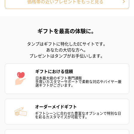
価格帯の近いプレゼントをもっと見る
円）
ク）L（600円）
のしカード
ギフトを最高の体験に。
商品の形質上、のしを直接添付できない商品にのし風のカードを
同梱します。
タンプはギフトに特化したECサイトです。
※のし下はご記入いただけません。
あなたの大切な方へ。
※カードのデザインは一部変更する場合があります。
プレゼントはタンプがお手伝いします。
ギフトにおける信頼
日本最大級のギフト専門通販
手厚いカスタマーサポートで柔軟な対応やバイヤー厳
選ギフトがございます。
オーダーメイドギフト
ギフトシーンに合わせた豊富なオプションで特別な日
結婚祝い（御結婚御
出産祝い（御出産御
内祝い_蝶結び
を彩るカスタマイズが可能です。
祝）（110円）
祝）（110円）
（110円）