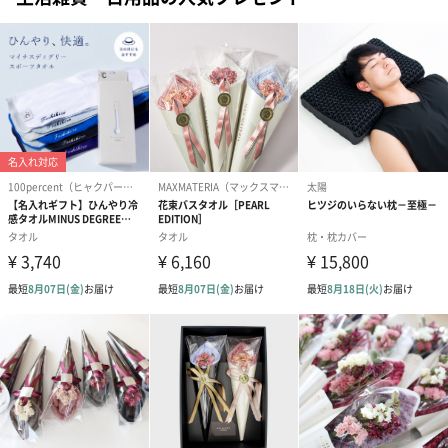
商品詳細情報
サイズ
【テディウォーマー】
幅26cm×縦26cm×高さ7cm
【ステンレスマグ】
本体：幅130mm×高さ103mm×奥行90mm
パッケージ：幅122mm×高さ113mm×奥行101mm
容量：約0.32L
素材／繊維
【テディウォーマー】
ポリエステル
【ステンレスマグ】
本体内ビン：ステンレス鋼、本体胴部：ステンレス鋼
(アクリル樹脂塗装）、フタ：ポリプロピレン/PBT樹
脂、ハンドル：ポリプロピレン、パッキン：シリコー
ンゴム
お手入れ方法
【テディウォーマー】
取り出した保温剤を耐熱皿などにのせて、レンジでチ
ンしてお使いください。繰り返し使うことができま
す。くまのカバーは手洗いも可能。清潔に、繰り返し
使うことができるエコなアイテムです。