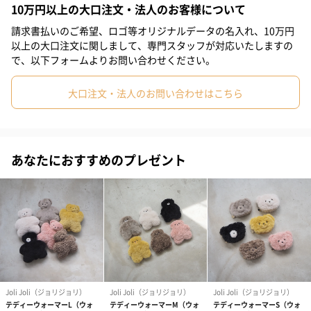
10万円以上の大口注文・法人のお客様について
#結婚祝い
#同僚女性
#女子高校生
#親戚女性
可愛いくまのぬいぐるみのような見た目の「テディウォーマー」
請求書払いのご希望、ロゴ等オリジナルデータの名入れ、10万円
Lサイズは適度な重みがあり、思わずぎゅっと抱きしめたくなる絶
#取引先女性
#義母
#部下女性
#姪
#娘
#姉
#妹
以上の大口注文に関しまして、専門スタッフが対応いたしますの
妙な大きさ。
で、以下フォームよりお問い合わせください。
#女子大学生
#彼女
#上司男性
#上司女性
#祖母
じんわり優しい温かさで、大人はもちろんお子さんのお昼寝タイ
ムのおともにも。
大口注文・法人のお問い合わせはこちら
#母親
#妻
#女性
#男性
#男友達
#女友達
#10代
#20代前半
#20代後半
#30代
#40代
#50代
#60代
お腹周りを温めるのに丁度いいサイズ
あなたにおすすめのプレゼント
Lサイズは膝にのせられるサイズ。お腹まわりを温めてくれるのに
ちょうどよいサイズです。
お布団に入れて一緒に眠るのもおすすめ。保温効果が高まりま
す。