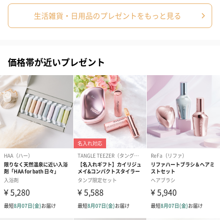
送りする際に人気のオプションです。お相手に直接手渡しする場
生活雑貨・日用品のプレゼントをもっと見る
合は、紙袋との併用もおすすめです。
価格帯が近いプレゼント
ダンボール装飾（ひま
ダンボール装飾（チュ
ダンボール装
わり）（720円）
ーリップ）（720円）
イトピンク×
ト）（580円）
紙袋
お渡し用の紙袋です。
商品に合わせたサイズをお届けします。