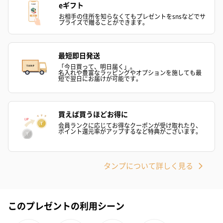
eギフト
生花
お相手の住所を知らなくてもプレゼントをsnsなどでサ
プライズで贈ることができます。
生花のブーケを同梱します。
※9-15時にご注文いただく場合、最短のお届け可能日が通常より
も1日遅くなります。
最短即日発送
「今日買って、明日届く」。
名入れや豊富なラッピングやオプションを施しても最
短で翌日にお届けが可能です。
買えば買うほどお得に
会員ランクに応じてお得なクーポンが受け取れたり、
ポイント還元率がアップするなど特典がございます。
シーズンブーケ（ひま
ブーケ（ホワイトグリ
ブーケ（ピン
わり）（1,880円）
ーン）（1,650円）
（1,650円）
タンプについて詳しく見る
ドライフラワー・プリザーブドフラワー
このプレゼントの利用シーン
自然のお花で作ったドライフラワー・プリザーブドフラワーを同