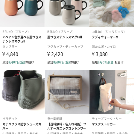
■PINK
■SHAGGY YELLOW
■BOA BEIGE
■BOA BROWN
Joli Joli（ジョリジョリ）