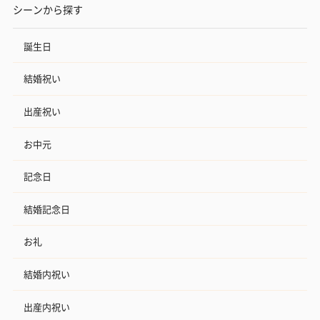
シーンから探す
誕生日
いぶりがっことチーズ
ごろっとうまみ チーズ
しょっつるナッ
結婚祝い
のオイル漬（981円）
のオイル漬（塩麹&レモ
円）
ン）（981円）
出産祝い
お中元
記念日
結婚記念日
お礼
結婚内祝い
出産内祝い