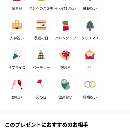
誕生日
自分へのご褒美
引っ越し祝い
就職祝い
入学祝い
敬老の日
バレンタイン
クリスマス
アールグレイ（HAPPY
アールグレイティー
フルーツティー
BIRTHDAY TO YOU）
（660円）
円）
（660円）
サプライズ
パーティー
記念日
お礼
スイーツ
お祝い
母の日
出産祝い
結婚祝い
スイーツを同梱してお届けいたします。ギフトへの＋αにおすすめ
です。
このプレゼントにおすすめのお相手