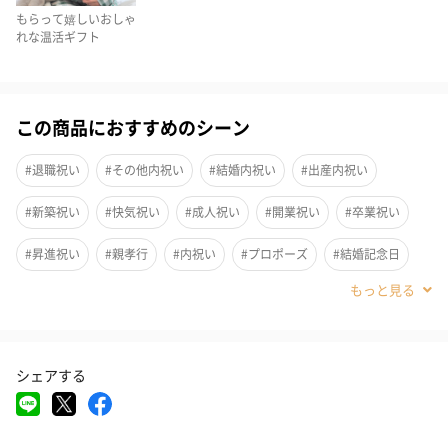
もらって嬉しいおしゃ
れな温活ギフト
この商品におすすめのシーン
#退職祝い
#その他内祝い
#結婚内祝い
#出産内祝い
#新築祝い
#快気祝い
#成人祝い
#開業祝い
#卒業祝い
繰り返し使えるテディウォーマーとスライド式飲み口の蓋付きス
#昇進祝い
#親孝行
#内祝い
#プロポーズ
#結婚記念日
テンレスマグをセットでお届け。
#還暦祝い
#送別会
#誕生日
#自分へのご褒美
おうち時間を快適に過ごすあったかギフトセットです。
#引っ越し祝い
#就職祝い
#入学祝い
#敬老の日
シェアする
#バレンタイン
#クリスマス
#サプライズ
#パーティー
テディウォーマーL
#記念日
#お礼
#お祝い
#母の日
#出産祝い