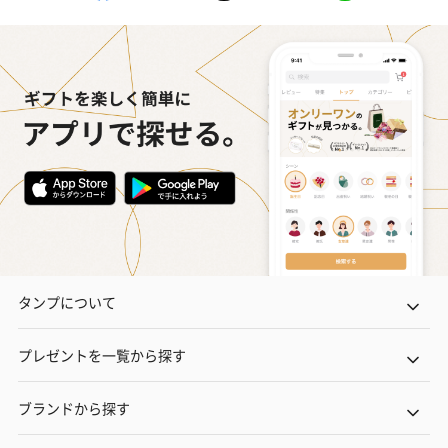
プレミアムビール イネ
実楽山田錦 特別純米
ジョニ－ウォ
ディット（712円）
酒（655円）
ブラック１２年（
円）
おつまみ・その他
タンプについて
お酒にぴったりのおつまみ・サプリを同梱してお届けいたしま
す。
プレゼントを一覧から探す
ブランドから探す