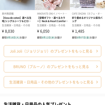
■グリーン
ライフスタイルブランド「BRUNO」
Joli Joli（ジョリジョリ）のプレゼントをもっと見る
愉しみ上手な大人が集い、生まれた、ライフスタイルブランド
「BRUNO」
たとえば、ビーチサイドを仕事場に、いつもの食卓をパーティ
BRUNO（ブルーノ）のプレゼントをもっと見る
に、インテリアをファッションの一部に変えてしまう、“変幻自
在”で“愉しさ重視”のライフスタイルがBRUNO流。
生活雑貨・日用品・その他のプレゼントをもっと見る
人生を贅沢に愉しむための、遊び心に満ちたライフスタイルをお
届けします。
生活雑貨・日用品の人気プレゼント