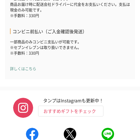
キャンドル・お香
商品お届け時に配送会社ドライバーに代金をお支払いください。支払は
現金のみ可能です。
キャンドル・お香を同梱してお届けいたします。
※手数料：330円
コンビニ前払い（ご入金確認後発送）
一部商品のみコンビニ支払いが可能です。
※セブンイレブンは取り扱いできません。
※手数料：330円
詳しくはこちら
フラッグカプセル：イ
フラッグカプセル：イ
ショートイン
ンセンススティック
ンセンススティック
（GRAPE AND
（END）（880円）
（St.OSMANTHUS）
（880円）
（880円）
タンプはInstagramも更新中！
おすすめギフトをチェック
お酒
お酒を同梱してお届けいたします。
※20歳未満の方への酒類の販売はいたしません。