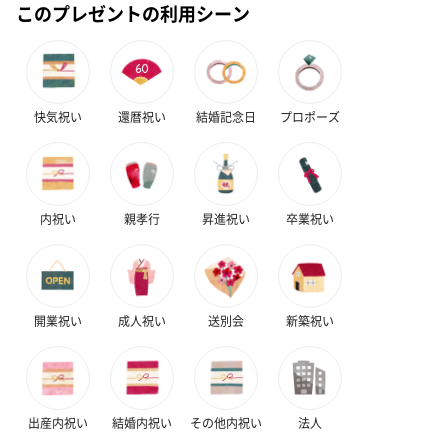
このプレゼントの利用シーン
ハンドクリーム3本セッ
シャワージェル＆ハン
シャワージェ
ト【ありがとう】
ドクリーム（ピンクグ
ドクリーム（
快気祝い
還暦祝い
結婚記念日
プロポーズ
（1,100円）
レープフルーツ）
ッシュローズ）（
（2,145円）
円）
内祝い
親孝行
昇進祝い
卒業祝い
リラックスグッズ
リラックスグッズを同梱してお届けします。
開業祝い
成人祝い
送別会
新築祝い
出産内祝い
結婚内祝い
その他内祝い
法人
かき氷入浴剤4点セット
かき氷入浴剤4点セット
バスフラワー