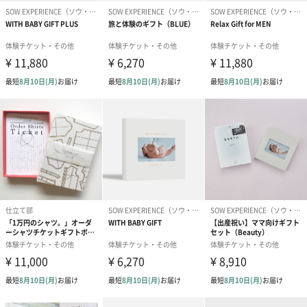
ダンボール装飾（ひま
ダンボール装飾（チュ
ダンボール装
わり）（720円）
ーリップ）（720円）
イトピンク×
ト）（580円）
紙袋
お渡し用の紙袋です。
商品に合わせたサイズをお届けします。
あり（280円）