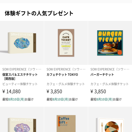
包装紙
体験ギフトの人気プレゼント
包装紙でラッピングを施してお届けいたします。
ゴールド（リッチリボ
ピンク（リッチリボ
ライトブルー
ン）（680円）
ン）（680円）
ザ）（680円）
のし