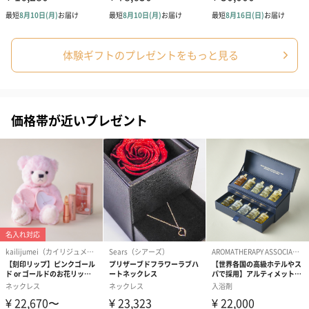
「ありがとう」を贈る、ミモ
感謝を伝える、タオルベアと
ザのプチギフト（1,680円）
バスソルトセット（1,111円）
体験ギフトのプレゼントをもっと見る
結婚祝いちょい足しギフト
価格帯が近いプレゼント
結婚祝いギフトへの＋αにおすすめです。新生活を彩るギフトオプ
ションをご用意いたしました。
商品と同梱してお届けいたします。
ブライダルロリポップ
ブライダルロリポップ
夫婦箸と箸置
ドレス（いちご味)
タキシード（コーラ味)
（2,420円）