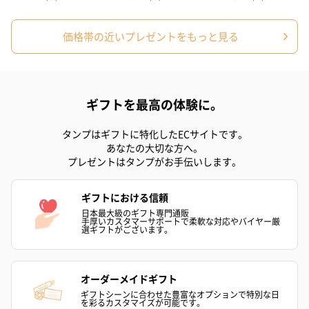
紅茶・コーヒー・スイーツを同梱してお届けいたします。ギフト
への＋αにおすすめです。
価格帯の近いプレゼントをもっと見る
ギフトを最高の体験に。
タンプはギフトに特化したECサイトです。
あなたの大切な方へ。
アールグレイ（HAPPY
アールグレイティー
フルーツティー
プレゼントはタンプがお手伝いします。
BIRTHDAY TO YOU）
（660円）
円）
（660円）
ギフトにおける信頼
日本最大級のギフト専門通販
手厚いカスタマーサポートで柔軟な対応やバイヤー厳
選ギフトがございます。
スイーツ
オーダーメイドギフト
スイーツを同梱してお届けいたします。ギフトへの＋αにおすすめ
ギフトシーンに合わせた豊富なオプションで特別な日
です。
を彩るカスタマイズが可能です。