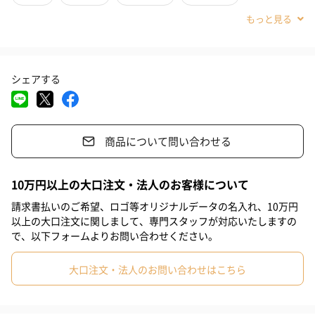
様々なジャンルの体験が選べるFOR2シリーズ
#その他内祝い
#法人
#お歳暮
#古希祝い
#喜寿祝い
GREENよりも本格的なアクティビティや、食事などが充実してい
ます。
#米寿祝い
#お中元
#結婚祝い
#出産祝い
#母の日
複数回体験できるコースも多く収録しています。
シェアする
#父の日
#お祝い
#お礼
#記念日
#パーティー
#サプライズ
#誕生日
#クリスマス
#バレンタイン
2人の記憶に残る時間を贈る
商品について問い合わせる
#ホワイトデー
#敬老の日
#入学祝い
#就職祝い
大自然の中で子どもの頃のように楽しめるアクティビティや、お
#引っ越し祝い
#自分へのご褒美
#退職祝い
#部下男性
互いの意外な一面が垣間見えるワークショップ、普段は出かけな
10万円以上の大口注文・法人のお客様について
い場所への小旅行や、プライベートな空間でリラックス……。選
#弟
#兄
#妹
#姉
#息子
#娘
#姪
#甥
請求書払いのご希望、ロゴ等オリジナルデータの名入れ、10万円
べるのは、2人の記憶に残る時間です。
以上の大口注文に関しまして、専門スタッフが対応いたしますの
#女子大学生
#部下女性
#義父
#義母
#取引先男性
で、以下フォームよりお問い合わせください。
本格的なアウトドア体験や食事が充実しています。
#取引先女性
#親戚男性
#親戚女性
#母親
#彼氏
大口注文・法人のお問い合わせはこちら
#女友達
#男友達
#男性
#女性
#夫
#妻
#父親
北海道から沖縄まで