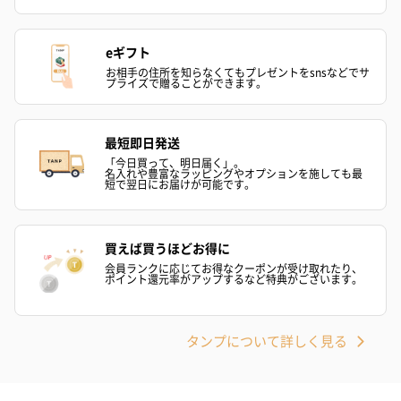
eギフト
お相手の住所を知らなくてもプレゼントをsnsなどでサ
プライズで贈ることができます。
最短即日発送
ゼリーバウム カット
麦わらパンダバウム
3層デザート 
「今日買って、明日届く」。
名入れや豊富なラッピングやオプションを施しても最
（レモン＆紅茶）（432
（バナナ味）（540円）
ェ〜国産フル
短で翌日にお届けが可能です。
円）
り〜 3号（86
買えば買うほどお得に
会員ランクに応じてお得なクーポンが受け取れたり、
スキンケアグッズ
ポイント還元率がアップするなど特典がございます。
スキンケアグッズを同梱してお届けします。
タンプについて詳しく見る