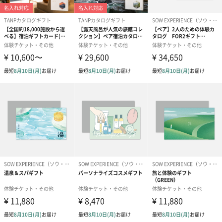
「ソウ・エクスペリエンス」について
「体で験（ため）す」のが体験
興味はあっても、チャレンジする機会がないコトやモノ。そのき
っかけを贈れるのが、ソウ・エクスペリエンスのの体験ギフトで
す。やってみることで視野が広がったり、新しい趣味を見つけた
り。私たちは、体験の提供を通じて、みなさまが様々な経験を積
み重ねるためのサポートをしたいと考えています。
商品詳細情報
有効期間
・有効期間は発送日から起算して6カ月間です
・予約期限があります。体験期限の2週間前までに予約
していただくよう贈り先様にお伝えください。期限の
延長はできませんのでご注意ください
外装サイズ
175mm×133mm×19mm