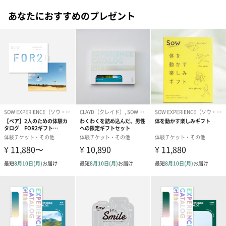
#彼女
#祖母
#祖父
#上司女性
#上司男性
#同僚女性
あなたにおすすめのプレゼント
ソウ・エクスペリエンスのギフトは国内の幅広いエリアで利用で
#同僚男性
#男子大学生
#10代
#20代前半
#20代後半
きます。
都市部では、ものづくりやリラクゼーション系の体験が充実。都
#30代
#40代
#50代
#60代
#70代
#80代
#90代
会から離れた場所では、その土地ならではの大自然系アクティビ
ティが多く収録されています。
WEBでお店を選べて便利
※冊子の掲載内容は定期的に改定をしています。最新情報は以下
URLをご参照ください。
詳細はこちら