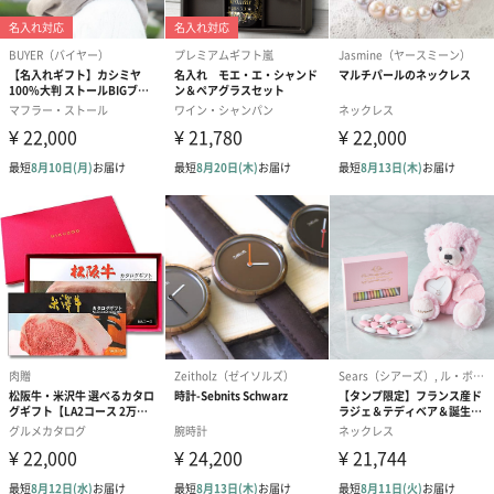
ドライフラワー・プリザーブドフラワー
自然のお花で作ったドライフラワー・プリザーブドフラワーを同
梱します。
一部花材が写真と異なる場合がございます。予めご了承くださ
い。パッケージに入れてお届けします。
プリザーブドフラワー
プリザーブドフラワー
アミュレット 
ブーケ（ピンク）
ブーケ（ブルー）
ク）（1,500円
（2,580円）
（2,580円）
紅茶・コーヒー・スイーツ