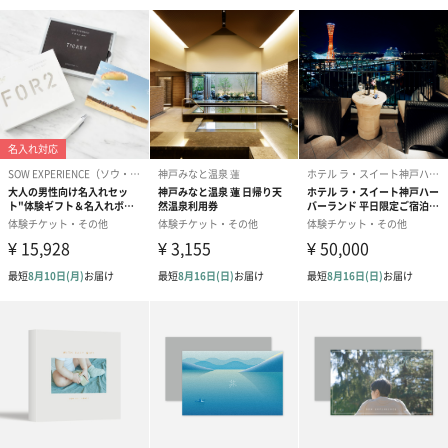
注意事項
・体験ギフトのご利用には、ウェブサイトを表示でき
る端末（スマホやタブレット）が必要です
・ご利用できる体験の種類や施設、コース内容、エリ
ア等は、予告なく変更になる場合があります。最新情
報は、予約サイトでご確認いただけます
・体験場所までの往復交通費など諸経費はお客様のご
負担となります
商品オプション情報
お届けボックスオプション
配送用のダンボールを装飾いたします。お相手のご住所に直接お
送りする際に人気のオプションです。お相手に直接手渡しする場
合は、紙袋との併用もおすすめです。