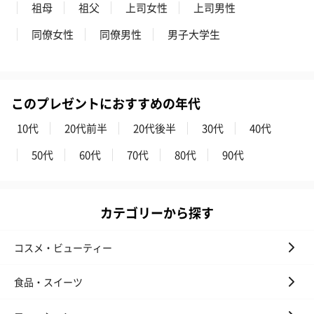
祖母
祖父
上司女性
上司男性
お酒を同梱してお届けいたします。
※20歳未満の方への酒類の販売はいたしません。
同僚女性
同僚男性
男子大学生
このプレゼントにおすすめの年代
10代
20代前半
20代後半
30代
40代
50代
60代
70代
80代
90代
プレミアムビール イネ
酔鯨 純米吟醸 吟麗
実楽山田錦 
ディット（712円）
（704円）
酒（655円）
カテゴリーから探す
おつまみ・その他
コスメ・ビューティー
お酒にぴったりのおつまみ・サプリを同梱してお届けいたしま
す。
食品・スイーツ