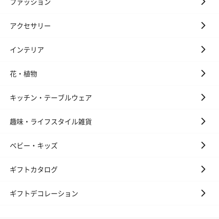
ファッション
アクセサリー
インテリア
いぶりがっことチーズ
ごろっとうまみ チーズ
しょっつるナッ
花・植物
のオイル漬（981円）
のオイル漬（塩麹&レモ
円）
ン）（981円）
キッチン・テーブルウェア
趣味・ライフスタイル雑貨
ベビー・キッズ
還暦祝いちょい足しギフト
還暦のお祝いにぴったりのアイテムを同梱してお届けいたしま
ギフトカタログ
す。
ギフトデコレーション