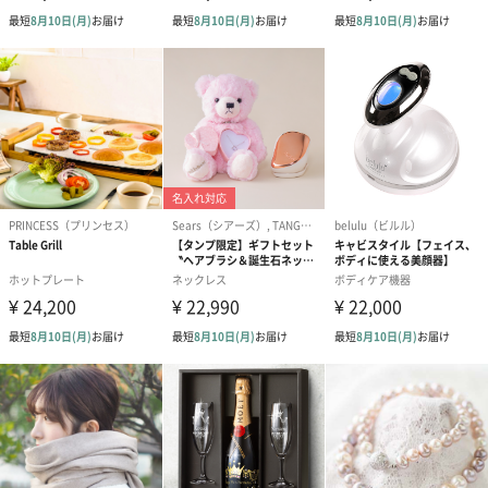
（1,122円）
（1,122円）
生花
生花のブーケを同梱します。
※9-15時にご注文いただく場合、最短のお届け可能日が通常より
も1日遅くなります。
シーズンブーケ（ひま
ブーケ（ホワイトグリ
ブーケ（ピン
わり）（1,880円）
ーン）（1,650円）
（1,650円）