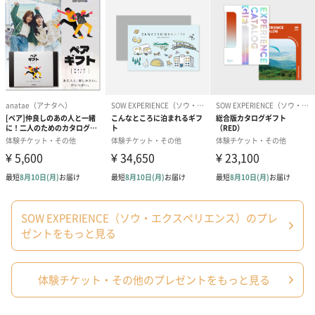
メッセージカード（通常・写真・グリーティング）
誕生日や結婚祝い・出産祝いなど、様々なシーンのメッセージカ
ードを同梱します。
メッセージカードや封筒のデザインは一部変更する場合がありま
す。
SOW EXPERIENCE（ソウ・エクスペリエンス）のプレ
ゼントをもっと見る
写真付きメッセージカ
写真付きメッセージカ
【誕生日】Hap
ード（680円）
ード（Thank you）ピ
Birthday ホ
体験チケット・その他のプレゼントをもっと見る
ンク（680円）
刷なし）（11