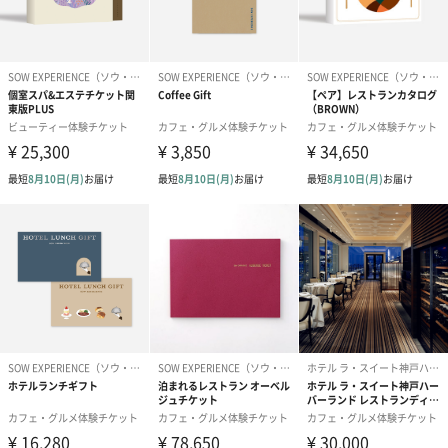
結婚祝い（御結婚御
出産祝い（御出産御
結婚内祝い（
祝）（110円）
祝）（110円）
（110円）
ひとつで完成！おまとめギフトセット
バイヤーがシーン・テーマ・デザインを厳選し、2〜4点の雑貨を
センス良くコーディネート。
迷う手間なく、開けた瞬間喜ばれる洗練された贈り物が、これひ
とつで完成します。クリスマス、誕生日、お礼などのシーンへ。