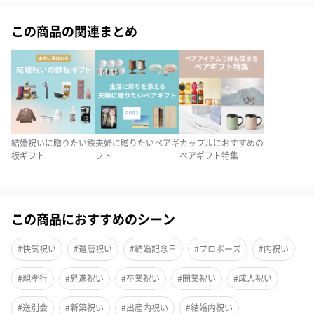
この商品の関連まとめ
結婚祝いに贈りたい鉄
夫婦に贈りたいペアギ
カップルにおすすめの
板ギフト
フト
ペアギフト特集
この商品におすすめのシーン
#快気祝い
#還暦祝い
#結婚記念日
#プロポーズ
#内祝い
#親孝行
#昇進祝い
#卒業祝い
#開業祝い
#成人祝い
#送別会
#新築祝い
#出産内祝い
#結婚内祝い