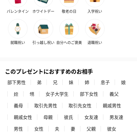
バレンタイン
ホワイトデー
敬老の日
入学祝い
キャンドル・お香
キャンドル・お香を同梱してお届けいたします。
就職祝い
引っ越し祝い
自分へのご褒美
退職祝い
このプレゼントにおすすめのお相手
部下男性
弟
兄
妹
姉
息子
娘
フラッグカプセル：イ
フラッグカプセル：イ
ショートイン
姪
甥
女子大学生
部下女性
義父
ンセンススティック
ンセンススティック
（GRAPE AND
（END）（880円）
（St.OSMANTHUS）
（880円）
義母
取引先男性
取引先女性
親戚男性
（880円）
親戚女性
母親
彼氏
女友達
男友達
男性
女性
夫
妻
父親
彼女
お酒