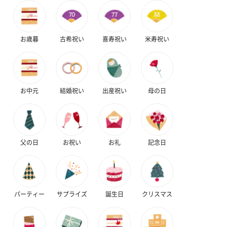
（ブルー）（748円）
（イエロー）（748円）
【Thank you】
円）
お歳暮
古希祝い
喜寿祝い
米寿祝い
ハンドタオル・ハンカチ
ハンドタオル・ハンカチを同梱してお届けいたします。ギフトへ
お中元
結婚祝い
出産祝い
母の日
の＋αにおすすめです。
父の日
お祝い
お礼
記念日
パーティー
サプライズ
誕生日
クリスマス
花束ハンドタオル（ピ
花束ハンドタオル（ブ
花束ハンドタ
ンク）（1,760円）
ルー）（1,760円）
ワイト）（1,7