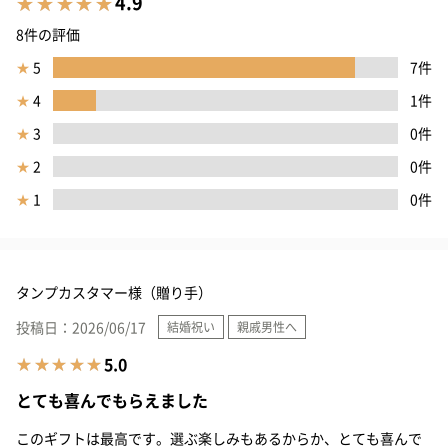
4.9
8件の評価
★
5
7件
★
4
1件
★
3
0件
★
2
0件
★
1
0件