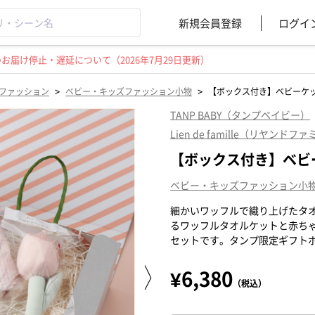
新規会員登録
ログイ
届け停止・遅延について（2026年7月29日更新）
>
>
ファッション
ベビー・キッズファッション小物
【ボックス付き】ベビーケ
TANP BABY（タンプベイビー）
Lien de famille（リヤンドフ
【ボックス付き】ベビ
ベビー・キッズファッション小
細かいワッフルで織り上げたタ
るワッフルタオルケットと赤ち
セットです。タンプ限定ギフト
¥6,380
（税込）