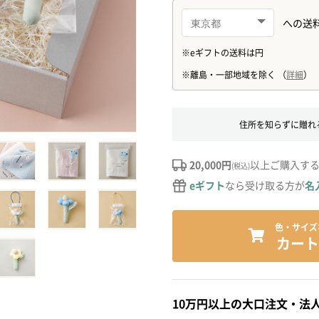
住所を知らずに贈れ
20,000円
以上ご購入す
(税込)
eギフト
なら受け取る方が
名
色・サイズ
カート
10万円以上の大口注文・法