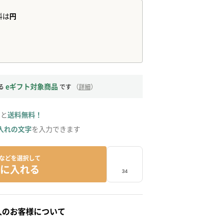
eギフト対象商品
る
です
（
詳細
）
ると
送料無料！
入れの文字
を入力できます
などを選択して
に入れる
人のお客様について