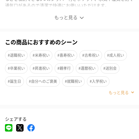
通気口があるので清潔で快適にお使いいただけます。
もっと見る
MAT BAG
この商品におすすめのシーン
ヨガマットだけでなく、必需品も収納可能なバッグです。長さが
調節できるストラップ、ヨガマットだけではなく着替えやタオ
#退職祝い
#米寿祝い
#喜寿祝い
#古希祝い
#成人祝い
ル、小物を入れるエクストラ・ポケット、リサイクルペットボト
ルのマイクロファイバーで作られた高品質素材のバッグ。持ち運
#卒業祝い
#昇進祝い
#親孝行
#還暦祝い
#送別会
びはもちろん部屋の収納時も便利でおしゃれです。
貴重品などを収納できる5つのジッパー付きポケットと水気や湿気
#誕生日
#自分へのご褒美
#就職祝い
#入学祝い
を防ぐ通気口があるので清潔で快適にお使いいただけます。
#敬老の日
#クリスマス
#お祝い
#父の日
#母の日
#部下男性
#弟
#兄
#妹
#姉
#息子
#娘
#姪
選べる3カラー
シェアする
#甥
#女子大学生
#部下女性
#義父
#義母
#親戚男性
Java（ジャワ）
#親戚女性
#男子高校生
#女子高校生
#母親
#彼氏