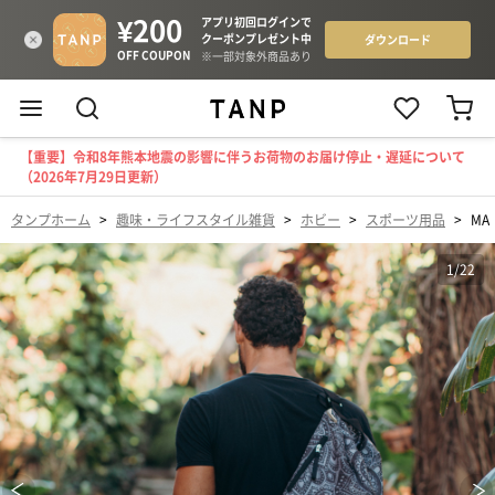
【重要】令和8年熊本地震の影響に伴うお荷物のお届け停止・遅延について
（2026年7月29日更新）
タンプホーム
>
趣味・ライフスタイル雑貨
>
ホビー
>
スポーツ用品
>
MA
1
/
22