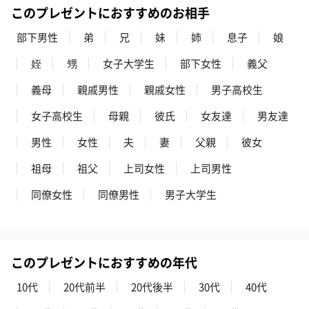
このプレゼントにおすすめのお相手
部下男性
弟
兄
妹
姉
息子
娘
姪
甥
女子大学生
部下女性
義父
義母
親戚男性
親戚女性
男子高校生
女子高校生
母親
彼氏
女友達
男友達
男性
女性
夫
妻
父親
彼女
祖母
祖父
上司女性
上司男性
同僚女性
同僚男性
男子大学生
このプレゼントにおすすめの年代
10代
20代前半
20代後半
30代
40代