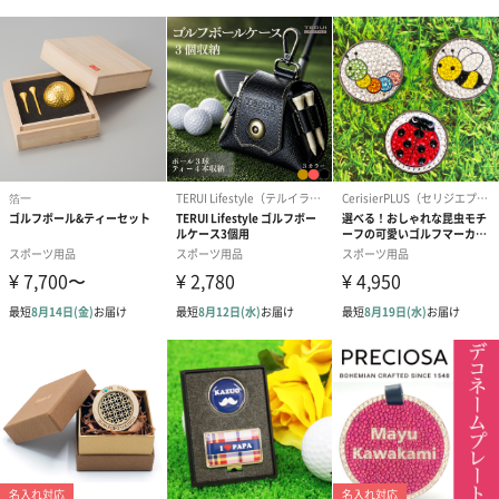
美しく個性的であること、環境に優しい商品であること、機能的
で高品質であること。このアプローチに、ヨガデザインラボブラ
ンドの価値観と意識が込められています。
マットから小道具やアクセサリーまで、私たちが作成するすべて
の製品においてバランスをとることが考えられています。
商品詳細情報
素材
100% リサイクルマイクロファイバー、プリント：水
性インク
商品サイズ
直径17cm×長さ73.5cm
商品重量/容
420g
量
外装サイズ
30cm×7cm×28cm
パッケージ外
ビニール袋