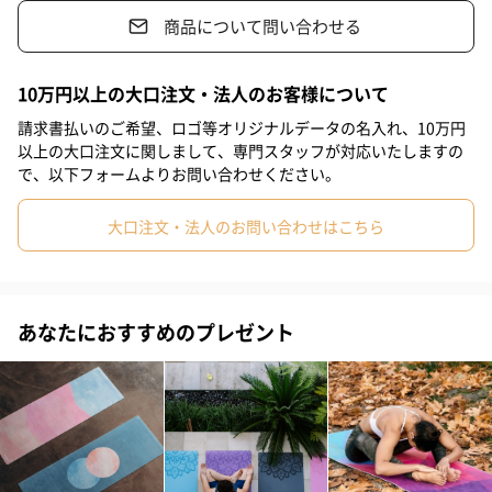
商品について問い合わせる
#女友達
#男友達
#男性
#女性
#夫
#妻
#父親
Mandala Charcoal（マンダラチャコール）
#彼女
#祖母
#祖父
#上司女性
#上司男性
#同僚女性
10万円以上の大口注文・法人のお客様について
Tribeca Sand（トライベッカサンド）
#同僚男性
#男子大学生
#10代
#20代前半
#20代後半
請求書払いのご希望、ロゴ等オリジナルデータの名入れ、10万円
以上の大口注文に関しまして、専門スタッフが対応いたしますの
#30代
#40代
#50代
#60代
#70代
#80代
#90代
で、以下フォームよりお問い合わせください。
「Yoga Design Lab （ヨガデザインラボ）」
大口注文・法人のお問い合わせはこちら
アメリカ、カナダ、ヨーロッパで販売展開中の美しいデザインで
ヨギに人気のブランド。
あなたにおすすめのプレゼント
個性的でファッション性があり、環境に優しいエコ・プロダクト
を提案している YogaDesign Lab は、カナダ出身のヨギ、サーフ
ァーであるバリ島在住の チャド・ターナー（Chad Turner）によ
り創設されました。
Yoga Design Labのカラフルなデザインはバリ島よりインスピレー