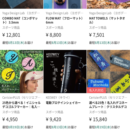
ションを受けています。
STORY
ヨガデザインラボは、美しいデザインとクオリティを追求するこ
とが、心と身体を満たすヨガに必要だと考えます。
物語の始まりは、カナダ出身のヨギ、チャド・ターナーが、バリ
島の素晴らしい景色と自然の中でヨガをして過ごしている時でし
た。
ヨガクラスで後ろに座った時に、落ち着いた空間や美しいポーズ
に似合わない、無個性で大量生産のマットばかりだと気がつきま
した。
ヨガをより美しく楽しくすることを目指したヨガデザインラボを
作ることが人生の使命となりました。