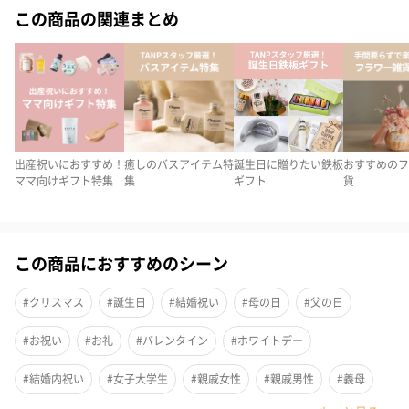
っているお花です。
この商品の関連まとめ
色によっても、意味が異なります。
赤いカーネーションの花言葉は「母への愛」
ピンクのカーネーションの花言葉は「女性の愛」「美しい仕草」
「感謝」
緑のカーネーションの花言葉は「癒やし」
出産祝いにおすすめ！
癒しのバスアイテム特
誕生日に贈りたい鉄板
おすすめのフ
紫のカーネーションの花言葉は「誇り」「気品」
ママ向けギフト特集
集
ギフト
貨
オレンジのカーネーションの花言葉は「純粋な愛」や「清らかな
慕情」
青いカーネーションの花言葉は「永遠の幸福」
この商品におすすめのシーン
こんな素敵な意味を持ったお花を飾るも良し、入浴剤として使っ
#クリスマス
#誕生日
#結婚祝い
#母の日
#父の日
ても楽しい時間を過ごせること間違いなしです。
#お祝い
#お礼
#バレンタイン
#ホワイトデー
#結婚内祝い
#女子大学生
#親戚女性
#親戚男性
#義母
枯れないお花の入浴剤