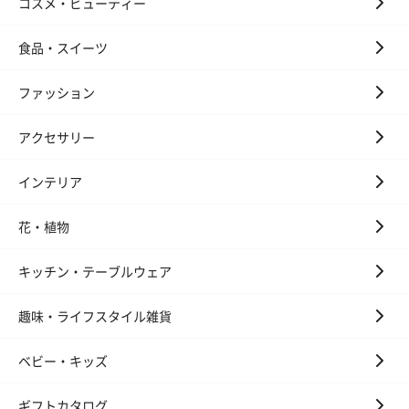
コスメ・ビューティー
食品・スイーツ
おつまみ・その他
お酒にぴったりのおつまみ・サプリを同梱してお届けいたしま
ファッション
す。
アクセサリー
インテリア
花・植物
キッチン・テーブルウェア
いぶりがっことチーズ
ごろっとうまみ チーズ
しょっつるナッ
のオイル漬（981円）
のオイル漬（塩麹&レモ
円）
ン）（981円）
趣味・ライフスタイル雑貨
ベビー・キッズ
ギフトカタログ