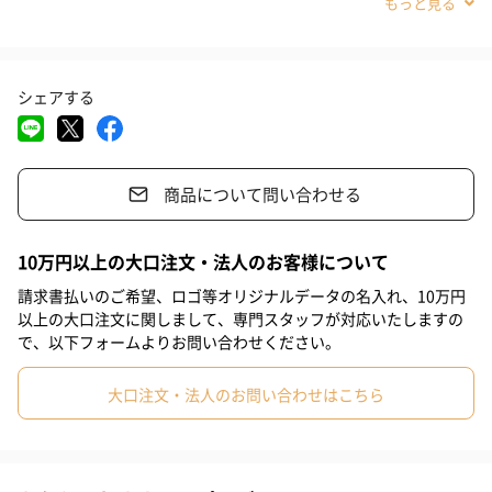
#義父
#部下女性
#部下男性
#甥
#姪
#娘
#息子
プリザーブドフラワーなどのフラワーギフトは枯れないので無く
ならず、多少劣化してもギフトとして貰ったものなので捨てる事
#姉
#妹
#兄
#弟
#彼女
#男子大学生
#同僚男性
が出来ずに贈る方、貰う方双方にとって負担になっていました。
シェアする
#同僚女性
#上司男性
#上司女性
#祖父
#祖母
#母親
フラワーギフトとして楽しんだ後に使って終われる商品は作れな
いか？という依頼を沢山のお客様から頂きました。そこで開発し
#父親
#妻
#夫
#女性
#男性
#男友達
#10代
たのがバスフレグランス「花のカタチの入浴剤」です。
商品について問い合わせる
#20代前半
#20代後半
#30代
#40代
#50代
#60代
#70代
#80代
#90代
10万円以上の大口注文・法人のお客様について
選べるカラーは7種類
請求書払いのご希望、ロゴ等オリジナルデータの名入れ、10万円
以上の大口注文に関しまして、専門スタッフが対応いたしますの
ラベンダー
で、以下フォームよりお問い合わせください。
大口注文・法人のお問い合わせはこちら
ピンク
レッド