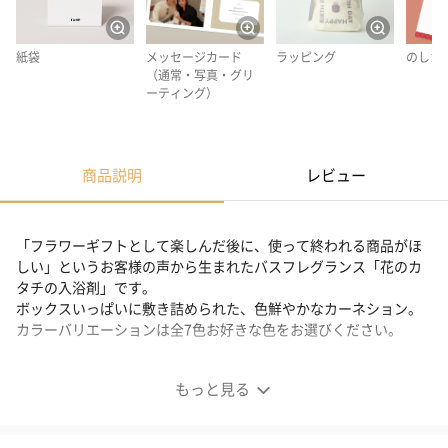
紙袋
メッセージカード
ラッピング
のしカ
（通常・写真・グリ
ーティング）
商品説明
レビュー
「フラワーギフトとして楽しんだ後に、使って終われる商品がほ
しい」というお客様の声から生まれたバスフレグランス「花のカ
タチの入浴剤」です。
ボックスいっぱいに敷き詰められた、色鮮やかなカーネション。
カラーバリエーションは全7色お好きな色をお選びください。
想いを伝えるのにぴったり
もっと見る
「カーネーション」の花言葉は「無垢で深い愛」という意味を持