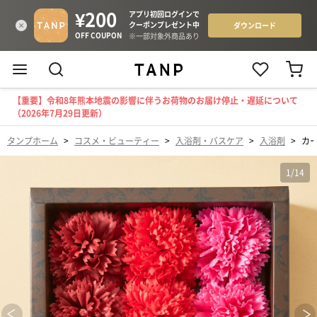
【重要】令和8年熊本地震の影響に伴うお荷物のお届け停止・遅延について
（2026年7月29日更新）
タンプホーム
>
コスメ・ビューティー
>
入浴剤・バスケア
>
入浴剤
>
カ
1
/
14