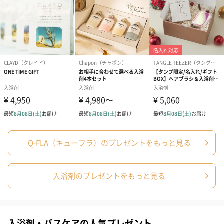
商品の形質上、のしを直接添付できない商品にのし風のカードを
同梱します。
※のし下はご記入いただけません。
※カードのデザインは一部変更する場合があります。
結婚祝い（御結婚御
出産祝い（御出産御
内祝い_蝶結び
Q-FLA（キューフラ）のプレゼントをもっと見る
祝）（110円）
祝）（110円）
（110円）
入浴剤のプレゼントをもっと見る
結婚祝いちょい足しギフト
結婚祝いギフトへの＋αにおすすめです。新生活を彩るギフトオプ
ションをご用意いたしました。
入浴剤・バスケアの人気プレゼント