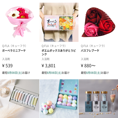
製造国
中国
成分
水、コーンスターチ、ポリビニルアルコール、ラウリ
ル硫酸Na、ミネラルオイル、グリセリン、色、香料
注意事項
オイルの成分を含む商品は、航空危険物に含まれるた
め航空機に搭載することができません。そのため離島
などの航空便を使用する地域にお住まいのかたへお届
けの場合は、船便に変更するため1週間前後お届けが遅
くなる可能性がございます。
商品オプション情報
お届けボックスオプション
配送用のダンボールを装飾いたします。お相手のご住所に直接お
送りする際に人気のオプションです。お相手に直接手渡しする場
合は、紙袋との併用もおすすめです。