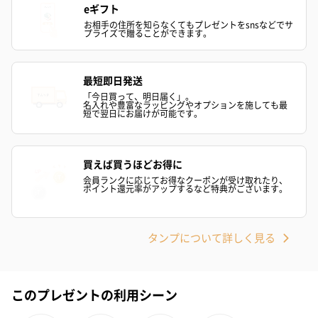
eギフト
お相手の住所を知らなくてもプレゼントをsnsなどでサ
プライズで贈ることができます。
最短即日発送
「今日買って、明日届く」。
名入れや豊富なラッピングやオプションを施しても最
かき氷入浴剤4点セット
かき氷入浴剤4点セット
バスフラワー
短で翌日にお届けが可能です。
（ブルー）（748円）
（イエロー）（748円）
【Thank you】
円）
買えば買うほどお得に
会員ランクに応じてお得なクーポンが受け取れたり、
ポイント還元率がアップするなど特典がございます。
ハンドタオル・ハンカチ
ハンドタオル・ハンカチを同梱してお届けいたします。ギフトへ
タンプについて詳しく見る
の＋αにおすすめです。
このプレゼントの利用シーン