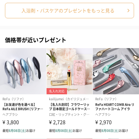
入浴剤・バスケアのプレゼントをもっと見る
プリザーブドフラワー
プリザーブドフラワー
アミュレット 
ブーケ（ピンク）
ブーケ（ブルー）
ク）（1,500円
価格帯が近いプレゼント
（2,580円）
（2,580円）
ぬいぐるみ
愛らしいぬいぐるみを同梱してお届けします。
誕生日・記念日・出産祝いなどのシーンにおすすめです。