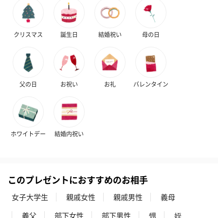
クリスマス
誕生日
結婚祝い
母の日
花束ハンドタオル（ピ
花束ハンドタオル（ブ
花束ハンドタ
ンク）（1,760円）
ルー）（1,760円）
ワイト）（1,7
父の日
お祝い
お礼
バレンタイン
キャンドル・お香
キャンドル・お香を同梱してお届けいたします。
ホワイトデー
結婚内祝い
このプレゼントにおすすめのお相手
女子大学生
親戚女性
親戚男性
義母
フラッグカプセル：イ
フラッグカプセル：イ
ショートイン
義父
部下女性
部下男性
甥
姪