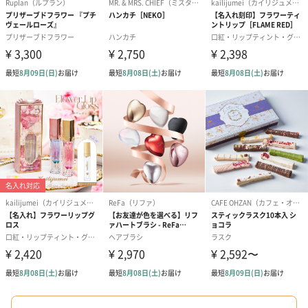
スイーツ
スイーツを同梱してお届けいたします。ギフトへの＋αにおすすめ
です。
ゼリーバウム カット
麦わらパンダバウム
3層デザート 
（レモン＆紅茶）（432
（バナナ味）（540円）
ェ〜国産フル
円）
り〜 3号（86