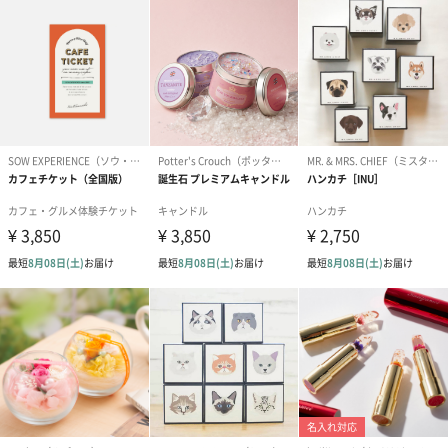
フラワーテディベア
テディベア（バニラ）
テディベア（
（2,390円）
（1,760円）
ル）（1,760円
紅茶・コーヒー・スイーツ
紅茶・コーヒー・スイーツを同梱してお届けいたします。ギフト
への＋αにおすすめです。
アールグレイ（HAPPY
アールグレイティー
フルーツティー
BIRTHDAY TO YOU）
（660円）
円）
（660円）