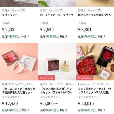
誕生日、送別、母の日などさまざまなシーンで活用いただけま
す。
飾るだけじゃないフラワーギフト贈ってみませんか？
こちらは見た目は普通のお花のように見えますが、なんと入浴
剤！まるで本物のお花のように美しく、お風呂に入れても、イン
テリアとしてもお楽しみいただけます。おしゃれでサプライズ感
を出せるフラワーギフトを贈りたいという方におすすめです。
商品詳細情報
商品本体サイ
幅170mm×奥行170mm×高さ50mm
ズ
商品本体重量
95g