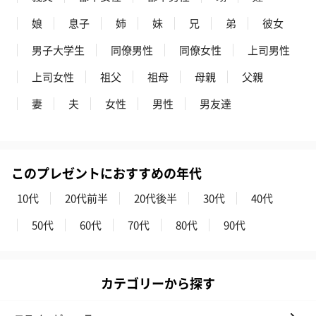
ンセンススティック
ンセンススティック
（GRAPE AND
娘
息子
姉
妹
兄
弟
彼女
（END）（880円）
（St.OSMANTHUS）
（880円）
（880円）
男子大学生
同僚男性
同僚女性
上司男性
上司女性
祖父
祖母
母親
父親
お酒
妻
夫
女性
男性
男友達
お酒を同梱してお届けいたします。
※20歳未満の方への酒類の販売はいたしません。
このプレゼントにおすすめの年代
10代
20代前半
20代後半
30代
40代
50代
60代
70代
80代
90代
プレミアムビール イネ
実楽山田錦 特別純米
ジョニ－ウォ
カテゴリーから探す
ディット（712円）
酒（655円）
ブラック１２年（
円）