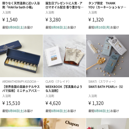
ンク（680円）
刷なし）（11
ラッピング
ギフトラッピングを施してお届けいたします。
コットン巾着 【誕生
コットン巾着 【誕生
コットン巾着 
日】（グレー）M（550
日】（スモーキーピン
とう】 M（55
円）
ク）M（550円）
のしカード