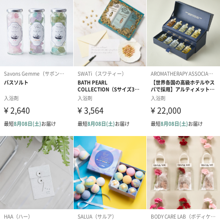
あり（280円）
メッセージカード（通常・写真・グリーティング）
誕生日や結婚祝い・出産祝いなど、様々なシーンのメッセージカ
ードを同梱します。
メッセージカードや封筒のデザインは一部変更する場合がありま
す。
写真付きメッセージカ
写真付きメッセージカ
【誕生日】Hap
ード（680円）
ード（Thank you）ピ
Birthday ホ