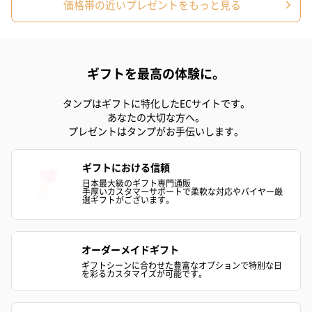
価格帯の近いプレゼントをもっと見る
スキンケアグッズ
スキンケアグッズを同梱してお届けします。
ギフトを最高の体験に。
タンプはギフトに特化したECサイトです。
あなたの大切な方へ。
プレゼントはタンプがお手伝いします。
ハンドクリーム3本セッ
シャワージェル＆ハン
シャワージェ
ギフトにおける信頼
ト【ありがとう】
ドクリーム（ピンクグ
ドクリーム（
日本最大級のギフト専門通販
（1,100円）
レープフルーツ）
ッシュローズ）（
手厚いカスタマーサポートで柔軟な対応やバイヤー厳
選ギフトがございます。
（2,145円）
円）
オーダーメイドギフト
リラックスグッズ
ギフトシーンに合わせた豊富なオプションで特別な日
を彩るカスタマイズが可能です。
リラックスグッズを同梱してお届けします。