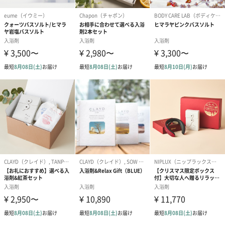
シーズンブーケ（ひま
ブーケ（ホワイトグリ
ブーケ（ピン
わり）（1,880円）
ーン）（1,650円）
（1,650円）
ドライフラワー・プリザーブドフラワー
自然のお花で作ったドライフラワー・プリザーブドフラワーを同
梱します。
一部花材が写真と異なる場合がございます。予めご了承くださ
い。パッケージに入れてお届けします。