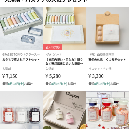
商品と同梱してお届けいたします。
ブライダルロリポップ
ブライダルロリポップ
夫婦箸と箸置
ドレス（いちご味)
タキシード（コーラ味)
（2,420円）
（1,122円）
（1,122円）
生花
生花のブーケを同梱します。
※9-15時にご注文いただく場合、最短のお届け可能日が通常より
も1日遅くなります。