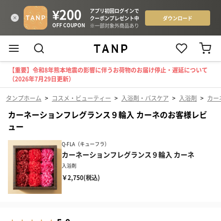
【重要】令和8年熊本地震の影響に伴うお荷物のお届け停止・遅延について
（2026年7月29日更新）
タンプホーム
>
コスメ・ビューティー
>
入浴剤・バスケア
>
入浴剤
>
カー
カーネーションフレグランス９輪入 カーネのお客様レビ
ュー
Q-FLA（キューフラ）
カーネーションフレグランス９輪入 カーネ
入浴剤
￥2,750(税込)