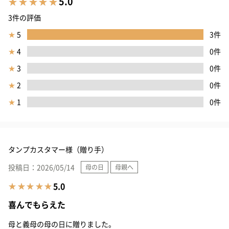
5.0
3件の評価
★
5
3件
★
4
0件
★
3
0件
★
2
0件
★
1
0件