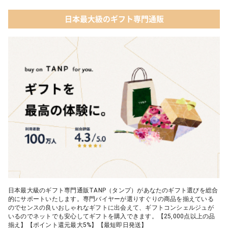
ールドパッケージ］
04 ファッション小物
日本最大級のギフト専門通販
03 ショコラフレナチュール
05 入浴剤・バスケア
04 ＜クランチチョコレート＞ダーク＆ミルク＆キャラメル＆ホワ
イト 60g
05 葉山のショコラ・カロ＜4個入＞
日本最大級のギフト専門通販TANP（タンプ）があなたのギフト選びを総合
的にサポートいたします。専門バイヤーが選りすぐりの商品を揃えている
のでセンスの良いおしゃれなギフトに出会えて、ギフトコンシェルジュが
いるのでネットでも安心してギフトを購入できます。【25,000点以上の品
揃え】【ポイント還元最大5%】【最短即日発送】