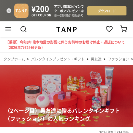
【重要】令和8年熊本地震の影響に伴うお荷物のお届け停止・遅延について
（2026年7月29日更新）
タンプホーム
>
バレンタインプレゼント・ギフト
>
男友達
>
ファッション
（2ページ目）男友達に贈るバレンタインギフト
（ファッション）の人気ランキング
2026年8月8日
更新