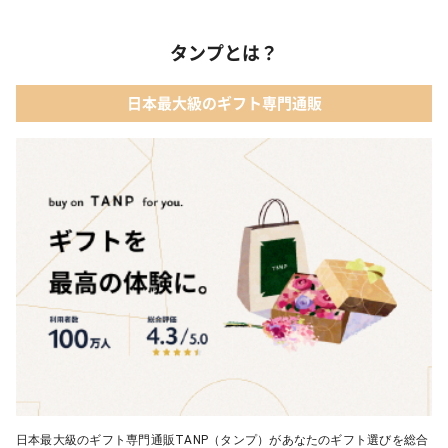
03 アルコール
タンプとは？
02 【名入れギフト】フラワーティントリップ［日本限定ピンクゴ
ールドパッケージ］
04 ファッション小物
日本最大級のギフト専門通販
03 ショコラフレナチュール
05 入浴剤・バスケア
04 ＜クランチチョコレート＞ダーク＆ミルク＆キャラメル＆ホワ
イト 60g
05 葉山のショコラ・カロ＜4個入＞
日本最大級のギフト専門通販TANP（タンプ）があなたのギフト選びを総合