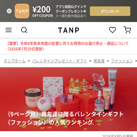
【重要】令和8年熊本地震の影響に伴うお荷物のお届け停止・遅延について
（2026年7月29日更新）
タンプホーム
>
バレンタインプレゼント・ギフト
>
男友達
>
ファッション
（9ページ目）男友達に贈るバレンタインギフト
（ファッション）の人気ランキング
2026年8月5日
更新