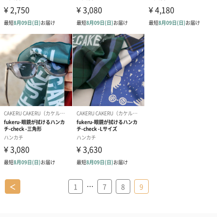
…
＜
1
7
8
9