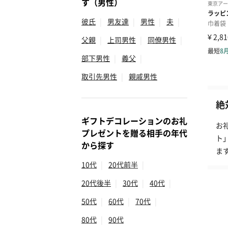
す（男性）
彼氏
|
男友達
|
男性
|
夫
|
父親
|
上司男性
|
同僚男性
|
部下男性
|
義父
|
取引先男性
|
親戚男性
絶
ギフトデコレーションのお礼
お
プレゼントを贈る相手の年代
ト
から探す
ま
10代
|
20代前半
|
20代後半
|
30代
|
40代
|
50代
|
60代
|
70代
|
80代
|
90代