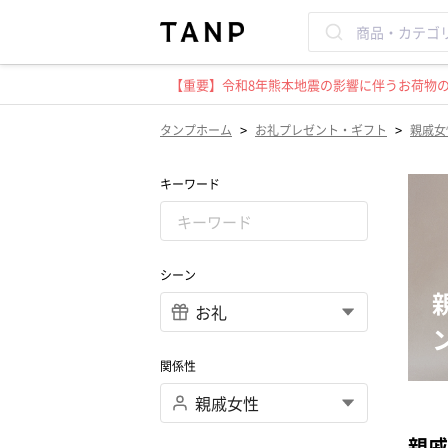
【重要】令和8年熊本地震の影響に伴うお荷物のお
>
>
タンプホーム
お礼プレゼント・ギフト
親戚女
キーワード
シーン
関係性
親戚