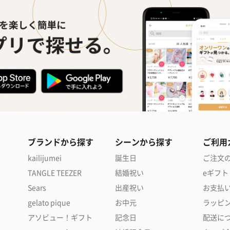
ブランドから探す
シーンから探す
ご利用
kailijumei
誕生日
ご注文
TANGLE TEEZER
結婚祝い
eギフト
Sears
出産祝い
お支払
gelato pique
お中元
ラッピ
アソビュー！ギフト
記念日
配送に