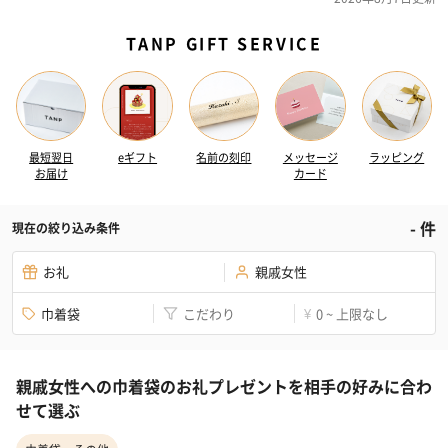
TANP GIFT SERVICE
最短翌日
eギフト
名前の刻印
メッセージ
ラッピング
お届け
カード
-
件
現在の絞り込み条件
お礼
親戚女性
巾着袋
こだわり
0 ~ 上限なし
¥
親戚女性への巾着袋のお礼プレゼントを相手の好みに合わ
せて選ぶ